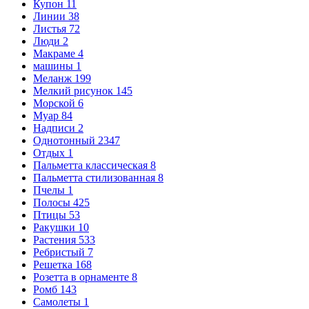
Купон
11
Линии
38
Листья
72
Люди
2
Макраме
4
машины
1
Меланж
199
Мелкий рисунок
145
Морской
6
Муар
84
Надписи
2
Однотонный
2347
Отдых
1
Пальметта классическая
8
Пальметта стилизованная
8
Пчелы
1
Полосы
425
Птицы
53
Ракушки
10
Растения
533
Ребристый
7
Решетка
168
Розетта в орнаменте
8
Ромб
143
Самолеты
1