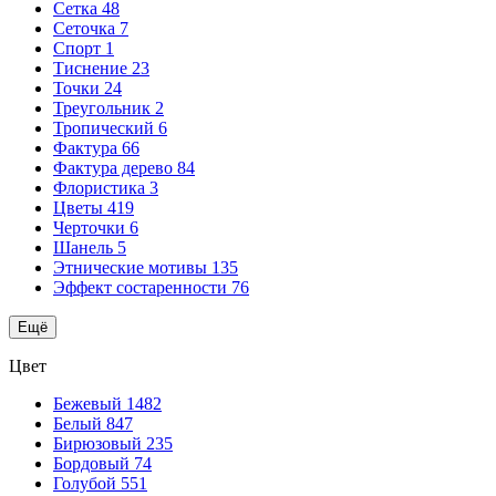
Сетка
48
Сеточка
7
Спорт
1
Тиснение
23
Точки
24
Треугольник
2
Тропический
6
Фактура
66
Фактура дерево
84
Флористика
3
Цветы
419
Черточки
6
Шанель
5
Этнические мотивы
135
Эффект состаренности
76
Ещё
Цвет
Бежевый
1482
Белый
847
Бирюзовый
235
Бордовый
74
Голубой
551