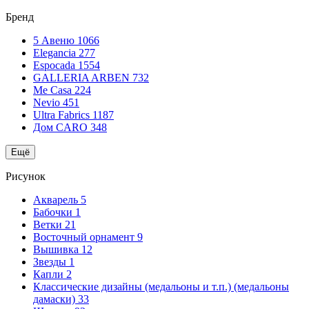
Бренд
5 Авеню
1066
Elegancia
277
Espocada
1554
GALLERIA ARBEN
732
Me Casa
224
Nevio
451
Ultra Fabrics
1187
Дом CARO
348
Ещё
Рисунок
Акварель
5
Бабочки
1
Ветки
21
Восточный орнамент
9
Вышивка
12
Звезды
1
Капли
2
Классические дизайны (медальоны и т.п.) (медальоны
дамаски)
33