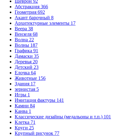
Шеврон
92
Абстракция
366
Геометрия
692
Акант барочный
8
Архитектурные элементы
17
Веера
38
Вензеля
68
Волна
22
Волны
187
Графика
91
Дамаски
35
Деревья
20
Детский
23
Елочка
64
Животные
156
Здания
17
зернистая
5
Игры
1
Имитация фактуры
141
Камни
84
Канва
1
Классические дизайны (медальоны и т.п.)
101
Клетка
71
Круги
25
Крупный рисунок
77