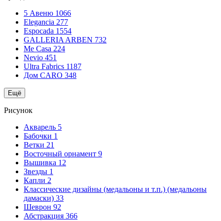
5 Авеню
1066
Elegancia
277
Espocada
1554
GALLERIA ARBEN
732
Me Casa
224
Nevio
451
Ultra Fabrics
1187
Дом CARO
348
Ещё
Рисунок
Акварель
5
Бабочки
1
Ветки
21
Восточный орнамент
9
Вышивка
12
Звезды
1
Капли
2
Классические дизайны (медальоны и т.п.) (медальоны
дамаски)
33
Шеврон
92
Абстракция
366