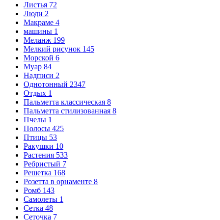
Листья
72
Люди
2
Макраме
4
машины
1
Меланж
199
Мелкий рисунок
145
Морской
6
Муар
84
Надписи
2
Однотонный
2347
Отдых
1
Пальметта классическая
8
Пальметта стилизованная
8
Пчелы
1
Полосы
425
Птицы
53
Ракушки
10
Растения
533
Ребристый
7
Решетка
168
Розетта в орнаменте
8
Ромб
143
Самолеты
1
Сетка
48
Сеточка
7