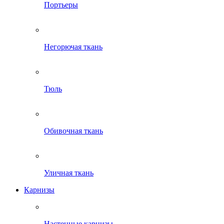
Портьеры
Негорючая ткань
Тюль
Обивочная ткань
Уличная ткань
Карнизы
Настенные карнизы