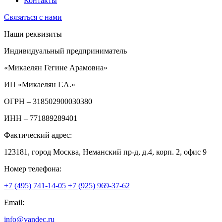
Контакты
Связаться с нами
Наши реквизиты
Индивидуальный предприниматель
«Микаелян Гегине Арамовна»
ИП «Микаелян Г.А.»
ОГРН
– 318502900030380
ИНН
– 771889289401
Фактический адрес:
123181, город Москва, Неманский пр-д, д.4, корп. 2, офис 9
Номер телефона:
+7 (495) 741-14-05
+7 (925) 969-37-62
Email:
info@vandec.ru