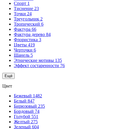
Спорт
1
Тиснение
23
Точки
24
Треугольник
2
Тропический
6
Фактура
66
Фактура дерево
84
Флористика
3
Цветы
419
Черточки
6
Шанель
5
Этнические мотивы
135
Эффект состаренности
76
Ещё
Цвет
Бежевый
1482
Белый
847
Бирюзовый
235
Бордовый
74
Голубой
551
Желтый
275
Зеленый
604