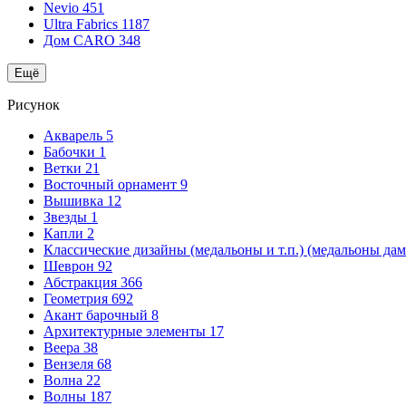
Nevio
451
Ultra Fabrics
1187
Дом CARO
348
Ещё
Рисунок
Акварель
5
Бабочки
1
Ветки
21
Восточный орнамент
9
Вышивка
12
Звезды
1
Капли
2
Классические дизайны (медальоны и т.п.) (медальоны да
Шеврон
92
Абстракция
366
Геометрия
692
Акант барочный
8
Архитектурные элементы
17
Веера
38
Вензеля
68
Волна
22
Волны
187