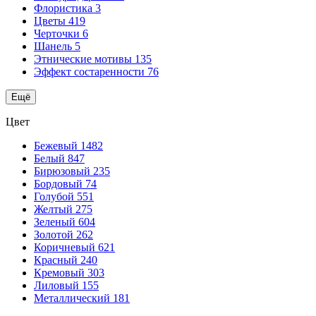
Флористика
3
Цветы
419
Черточки
6
Шанель
5
Этнические мотивы
135
Эффект состаренности
76
Ещё
Цвет
Бежевый
1482
Белый
847
Бирюзовый
235
Бордовый
74
Голубой
551
Желтый
275
Зеленый
604
Золотой
262
Коричневый
621
Красный
240
Кремовый
303
Лиловый
155
Металлический
181