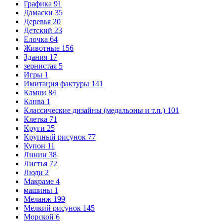
Графика
91
Дамаски
35
Деревья
20
Детский
23
Елочка
64
Животные
156
Здания
17
зернистая
5
Игры
1
Имитация фактуры
141
Камни
84
Канва
1
Классические дизайны (медальоны и т.п.)
101
Клетка
71
Круги
25
Крупный рисунок
77
Купон
11
Линии
38
Листья
72
Люди
2
Макраме
4
машины
1
Меланж
199
Мелкий рисунок
145
Морской
6