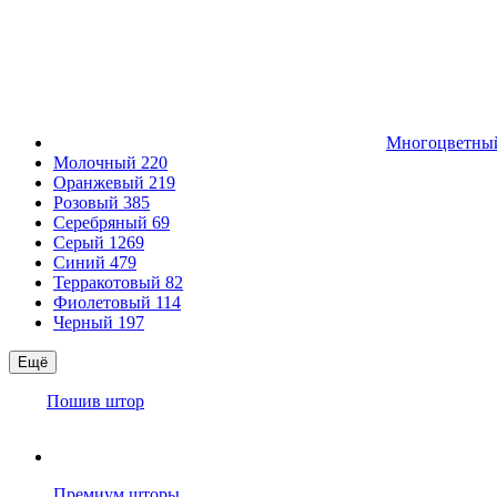
Многоцветн
Молочный
220
Оранжевый
219
Розовый
385
Серебряный
69
Серый
1269
Синий
479
Терракотовый
82
Фиолетовый
114
Черный
197
Ещё
Пошив штор
Премиум шторы