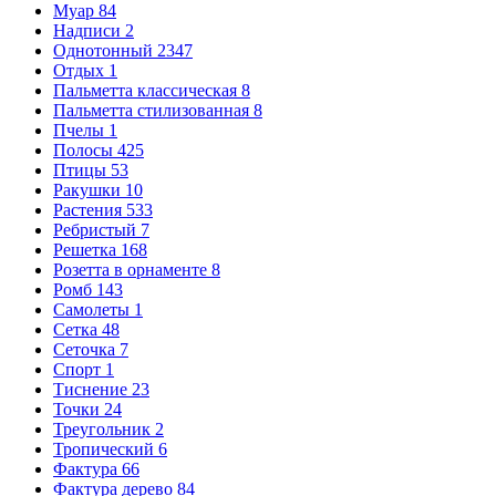
Муар
84
Надписи
2
Однотонный
2347
Отдых
1
Пальметта классическая
8
Пальметта стилизованная
8
Пчелы
1
Полосы
425
Птицы
53
Ракушки
10
Растения
533
Ребристый
7
Решетка
168
Розетта в орнаменте
8
Ромб
143
Самолеты
1
Сетка
48
Сеточка
7
Спорт
1
Тиснение
23
Точки
24
Треугольник
2
Тропический
6
Фактура
66
Фактура дерево
84