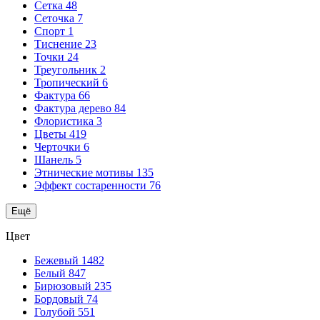
Сетка
48
Сеточка
7
Спорт
1
Тиснение
23
Точки
24
Треугольник
2
Тропический
6
Фактура
66
Фактура дерево
84
Флористика
3
Цветы
419
Черточки
6
Шанель
5
Этнические мотивы
135
Эффект состаренности
76
Ещё
Цвет
Бежевый
1482
Белый
847
Бирюзовый
235
Бордовый
74
Голубой
551