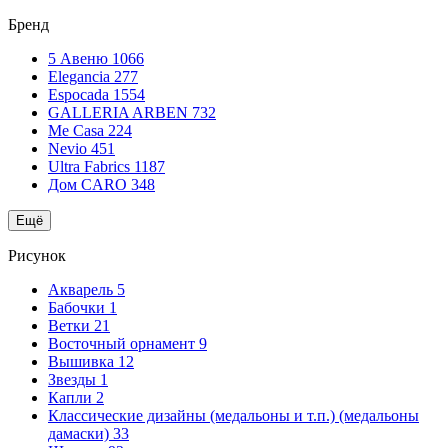
Бренд
5 Авеню
1066
Elegancia
277
Espocada
1554
GALLERIA ARBEN
732
Me Casa
224
Nevio
451
Ultra Fabrics
1187
Дом CARO
348
Ещё
Рисунок
Акварель
5
Бабочки
1
Ветки
21
Восточный орнамент
9
Вышивка
12
Звезды
1
Капли
2
Классические дизайны (медальоны и т.п.) (медальоны
дамаски)
33