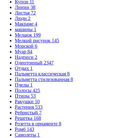
Купон
11
Линии
38
Листья
72
Люди
2
Макраме
4
машины
1
Меланж
199
Мелкий рисунок
145
Морской
6
Муар
84
Надписи
2
Однотонный
2347
Отдых
1
Пальметта классическая
8
Пальметта стилизованная
8
Пчелы
1
Полосы
425
Птицы
53
Ракушки
10
Растения
533
Ребристый
7
Решетка
168
Розетта в орнаменте
8
Ромб
143
Самолеты
1