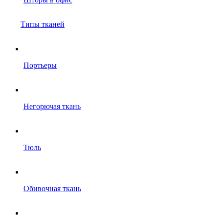
Типы тканей
Портьеры
Негорючая ткань
Тюль
Обивочная ткань