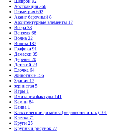
Шеврон
92
Абстракция
366
Геометрия
692
Акант барочный
8
Архитектурные элементы
17
Веера
38
Вензеля
68
Волна
22
Волны
187
Графика
91
Дамаски
35
Деревья
20
Детский
23
Елочка
64
Животные
156
Здания
17
зернистая
5
Игры
1
Имитация фактуры
141
Камни
84
Канва
1
Классические дизайны (медальоны и т.п.)
101
Клетка
71
Круги
25
Крупный рисунок
77