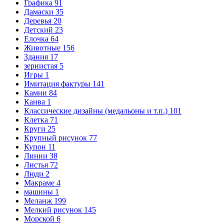
Графика
91
Дамаски
35
Деревья
20
Детский
23
Елочка
64
Животные
156
Здания
17
зернистая
5
Игры
1
Имитация фактуры
141
Камни
84
Канва
1
Классические дизайны (медальоны и т.п.)
101
Клетка
71
Круги
25
Крупный рисунок
77
Купон
11
Линии
38
Листья
72
Люди
2
Макраме
4
машины
1
Меланж
199
Мелкий рисунок
145
Морской
6