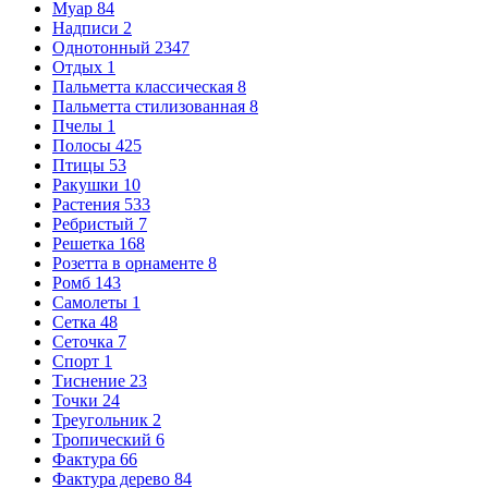
Муар
84
Надписи
2
Однотонный
2347
Отдых
1
Пальметта классическая
8
Пальметта стилизованная
8
Пчелы
1
Полосы
425
Птицы
53
Ракушки
10
Растения
533
Ребристый
7
Решетка
168
Розетта в орнаменте
8
Ромб
143
Самолеты
1
Сетка
48
Сеточка
7
Спорт
1
Тиснение
23
Точки
24
Треугольник
2
Тропический
6
Фактура
66
Фактура дерево
84