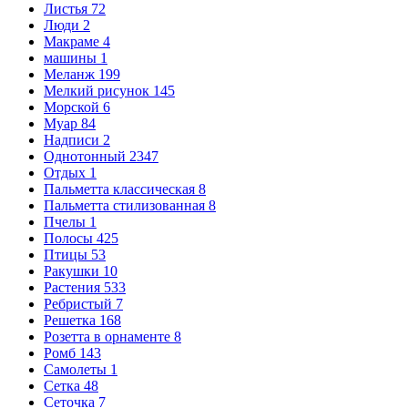
Листья
72
Люди
2
Макраме
4
машины
1
Меланж
199
Мелкий рисунок
145
Морской
6
Муар
84
Надписи
2
Однотонный
2347
Отдых
1
Пальметта классическая
8
Пальметта стилизованная
8
Пчелы
1
Полосы
425
Птицы
53
Ракушки
10
Растения
533
Ребристый
7
Решетка
168
Розетта в орнаменте
8
Ромб
143
Самолеты
1
Сетка
48
Сеточка
7