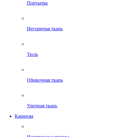
Портьеры
Негорючая ткань
Тюль
Обивочная ткань
Уличная ткань
Карнизы
Настенные карнизы