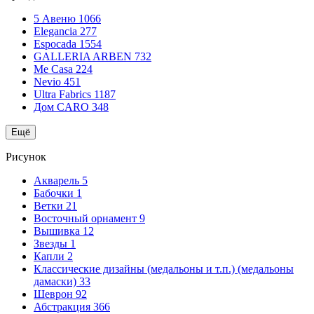
5 Авеню
1066
Elegancia
277
Espocada
1554
GALLERIA ARBEN
732
Me Casa
224
Nevio
451
Ultra Fabrics
1187
Дом CARO
348
Ещё
Рисунок
Акварель
5
Бабочки
1
Ветки
21
Восточный орнамент
9
Вышивка
12
Звезды
1
Капли
2
Классические дизайны (медальоны и т.п.) (медальоны
дамаски)
33
Шеврон
92
Абстракция
366