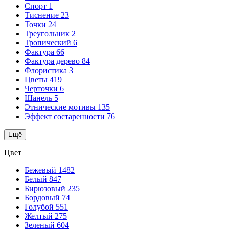
Спорт
1
Тиснение
23
Точки
24
Треугольник
2
Тропический
6
Фактура
66
Фактура дерево
84
Флористика
3
Цветы
419
Черточки
6
Шанель
5
Этнические мотивы
135
Эффект состаренности
76
Ещё
Цвет
Бежевый
1482
Белый
847
Бирюзовый
235
Бордовый
74
Голубой
551
Желтый
275
Зеленый
604