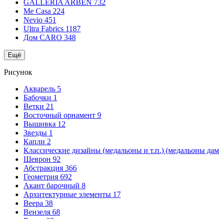
GALLERIA ARBEN
732
Me Casa
224
Nevio
451
Ultra Fabrics
1187
Дом CARO
348
Ещё
Рисунок
Акварель
5
Бабочки
1
Ветки
21
Восточный орнамент
9
Вышивка
12
Звезды
1
Капли
2
Классические дизайны (медальоны и т.п.) (медальоны да
Шеврон
92
Абстракция
366
Геометрия
692
Акант барочный
8
Архитектурные элементы
17
Веера
38
Вензеля
68