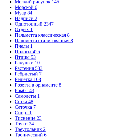
Мелкий рисунок
145
Морской
6
Муар
84
Надписи
2
Однотонный
2347
Отдых
1
Пальметта классическая
8
Пальметта стилизованная
8
Пчелы
1
Полосы
425
Птицы
53
Ракушки
10
Растения
533
Ребристый
7
Решетка
168
Розетта в орнаменте
8
Ромб
143
Самолеты
1
Сетка
48
Сеточка
7
Спорт
1
Тиснение
23
Точки
24
Треугольник
2
Тропический
6