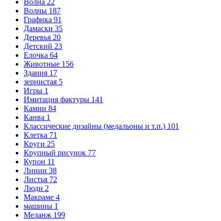
Волна
22
Волны
187
Графика
91
Дамаски
35
Деревья
20
Детский
23
Елочка
64
Животные
156
Здания
17
зернистая
5
Игры
1
Имитация фактуры
141
Камни
84
Канва
1
Классические дизайны (медальоны и т.п.)
101
Клетка
71
Круги
25
Крупный рисунок
77
Купон
11
Линии
38
Листья
72
Люди
2
Макраме
4
машины
1
Меланж
199