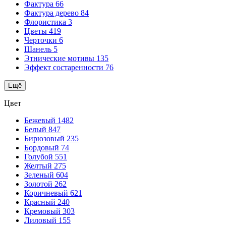
Фактура
66
Фактура дерево
84
Флористика
3
Цветы
419
Черточки
6
Шанель
5
Этнические мотивы
135
Эффект состаренности
76
Ещё
Цвет
Бежевый
1482
Белый
847
Бирюзовый
235
Бордовый
74
Голубой
551
Желтый
275
Зеленый
604
Золотой
262
Коричневый
621
Красный
240
Кремовый
303
Лиловый
155