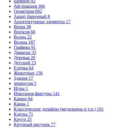
Шеврон
92
Абстракция
366
Геометрия
692
Акант барочный
8
Архитектурные элементы
17
Веера
38
Вензеля
68
Волна
22
Волны
187
Графика
91
Дамаски
35
Деревья
20
Детский
23
Елочка
64
Животные
156
Здания
17
зернистая
5
Игры
1
Имитация фактуры
141
Камни
84
Канва
1
Классические дизайны (медальоны и т.п.)
101
Клетка
71
Круги
25
Крупный рисунок
77