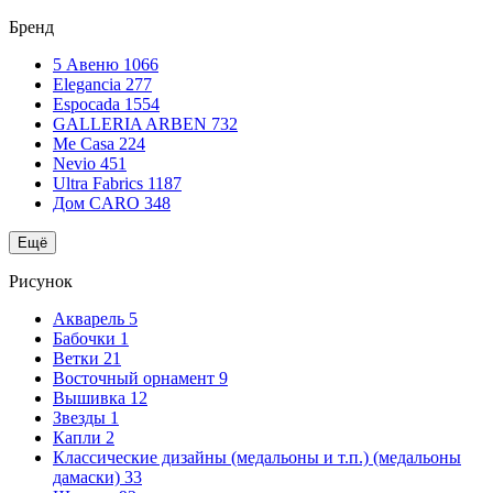
Бренд
5 Авеню
1066
Elegancia
277
Espocada
1554
GALLERIA ARBEN
732
Me Casa
224
Nevio
451
Ultra Fabrics
1187
Дом CARO
348
Ещё
Рисунок
Акварель
5
Бабочки
1
Ветки
21
Восточный орнамент
9
Вышивка
12
Звезды
1
Капли
2
Классические дизайны (медальоны и т.п.) (медальоны
дамаски)
33