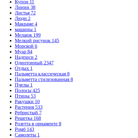
Купон
11
Линии
38
Листья
72
Люди
2
Макраме
4
машины
1
Меланж
199
Мелкий рисунок
145
Морской
6
Муар
84
Надписи
2
Однотонный
2347
Отдых
1
Пальметта классическая
8
Пальметта стилизованная
8
Пчелы
1
Полосы
425
Птицы
53
Ракушки
10
Растения
533
Ребристый
7
Решетка
168
Розетта в орнаменте
8
Ромб
143
Самолеты
1