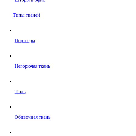
Типы тканей
Портьеры
Негорючая ткань
Тюль
Обивочная ткань