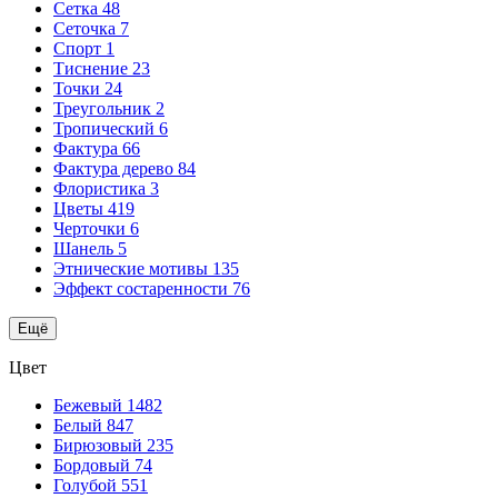
Сетка
48
Сеточка
7
Спорт
1
Тиснение
23
Точки
24
Треугольник
2
Тропический
6
Фактура
66
Фактура дерево
84
Флористика
3
Цветы
419
Черточки
6
Шанель
5
Этнические мотивы
135
Эффект состаренности
76
Ещё
Цвет
Бежевый
1482
Белый
847
Бирюзовый
235
Бордовый
74
Голубой
551