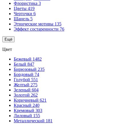
Флористика
3
Цветы
419
Черточки
6
Шанель
5
Этнические мотивы
135
Эффект состаренности
76
Ещё
Цвет
Бежевый
1482
Белый
847
Бирюзовый
235
Бордовый
74
Голубой
551
Желтый
275
Зеленый
604
Золотой
262
Коричневый
621
Красный
240
Кремовый
303
Лиловый
155
Металлический
181