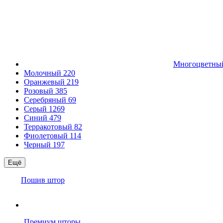
Многоцветн
Молочный
220
Оранжевый
219
Розовый
385
Серебряный
69
Серый
1269
Синий
479
Терракотовый
82
Фиолетовый
114
Черный
197
Ещё
Пошив штор
Премиум шторы