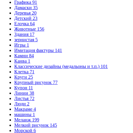
Графика
91
Дамаски
35
Деревья
20
Детский
23
Елочка
64
Животные
156
Здания
17
зернистая
5
Игры
1
Имитация фактуры
141
Камни
84
Канва
1
Классические дизайны (медальоны и т.п.)
101
Клетка
71
Круги
25
Крупный рисунок
77
Купон
11
Линии
38
Листья
72
Люди
2
Макраме
4
машины
1
Меланж
199
Мелкий рисунок
145
Морской
6