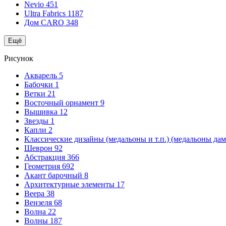
Nevio
451
Ultra Fabrics
1187
Дом CARO
348
Ещё
Рисунок
Акварель
5
Бабочки
1
Ветки
21
Восточный орнамент
9
Вышивка
12
Звезды
1
Капли
2
Классические дизайны (медальоны и т.п.) (медальоны да
Шеврон
92
Абстракция
366
Геометрия
692
Акант барочный
8
Архитектурные элементы
17
Веера
38
Вензеля
68
Волна
22
Волны
187