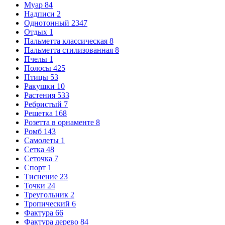
Муар
84
Надписи
2
Однотонный
2347
Отдых
1
Пальметта классическая
8
Пальметта стилизованная
8
Пчелы
1
Полосы
425
Птицы
53
Ракушки
10
Растения
533
Ребристый
7
Решетка
168
Розетта в орнаменте
8
Ромб
143
Самолеты
1
Сетка
48
Сеточка
7
Спорт
1
Тиснение
23
Точки
24
Треугольник
2
Тропический
6
Фактура
66
Фактура дерево
84