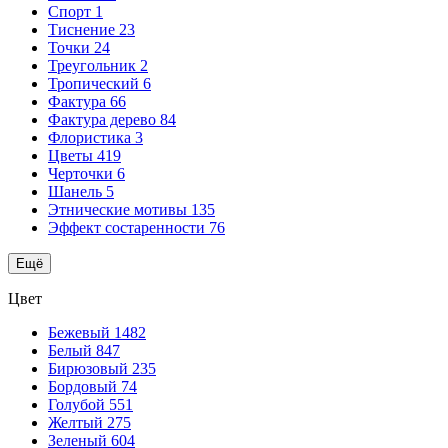
Спорт
1
Тиснение
23
Точки
24
Треугольник
2
Тропический
6
Фактура
66
Фактура дерево
84
Флористика
3
Цветы
419
Черточки
6
Шанель
5
Этнические мотивы
135
Эффект состаренности
76
Ещё
Цвет
Бежевый
1482
Белый
847
Бирюзовый
235
Бордовый
74
Голубой
551
Желтый
275
Зеленый
604