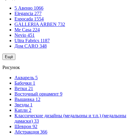
5 Авеню
1066
Elegancia
277
Espocada
1554
GALLERIA ARBEN
732
Me Casa
224
Nevio
451
Ultra Fabrics
1187
Дом CARO
348
Ещё
Рисунок
Акварель
5
Бабочки
1
Ветки
21
Восточный орнамент
9
Вышивка
12
Звезды
1
Капли
2
Классические дизайны (медальоны и т.п.) (медальоны
дамаски)
33
Шеврон
92
Абстракция
366