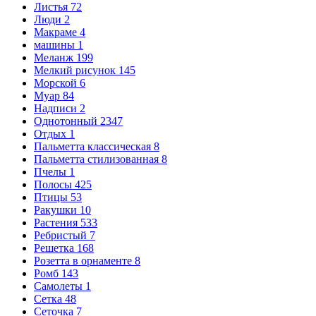
Листья
72
Люди
2
Макраме
4
машины
1
Меланж
199
Мелкий рисунок
145
Морской
6
Муар
84
Надписи
2
Однотонный
2347
Отдых
1
Пальметта классическая
8
Пальметта стилизованная
8
Пчелы
1
Полосы
425
Птицы
53
Ракушки
10
Растения
533
Ребристый
7
Решетка
168
Розетта в орнаменте
8
Ромб
143
Самолеты
1
Сетка
48
Сеточка
7