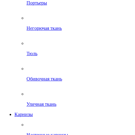
Портьеры
Негорючая ткань
Тюль
Обивочная ткань
Уличная ткань
Карнизы
Настенные карнизы