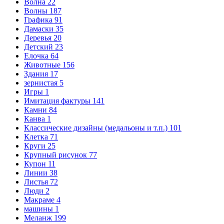
Волна
22
Волны
187
Графика
91
Дамаски
35
Деревья
20
Детский
23
Елочка
64
Животные
156
Здания
17
зернистая
5
Игры
1
Имитация фактуры
141
Камни
84
Канва
1
Классические дизайны (медальоны и т.п.)
101
Клетка
71
Круги
25
Крупный рисунок
77
Купон
11
Линии
38
Листья
72
Люди
2
Макраме
4
машины
1
Меланж
199