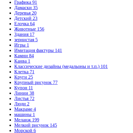
Графика
91
Дамаски
35
Деревья
20
Детский
23
Елочка
64
Животные
156
Здания
17
зернистая
5
Игры
1
Имитация фактуры
141
Камни
84
Канва
1
Классические дизайны (медальоны и т.п.)
101
Клетка
71
Круги
25
Крупный рисунок
77
Купон
11
Линии
38
Листья
72
Люди
2
Макраме
4
машины
1
Меланж
199
Мелкий рисунок
145
Морской
6