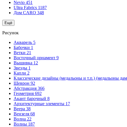
Nevio
451
Ultra Fabrics
1187
Дом CARO
348
Ещё
Рисунок
Акварель
5
Бабочки
1
Ветки
21
Восточный орнамент
9
Вышивка
12
Звезды
1
Капли
2
Классические дизайны (медальоны и т.п.) (медальоны да
Шеврон
92
Абстракция
366
Геометрия
692
Акант барочный
8
Архитектурные элементы
17
Веера
38
Вензеля
68
Волна
22
Волны
187