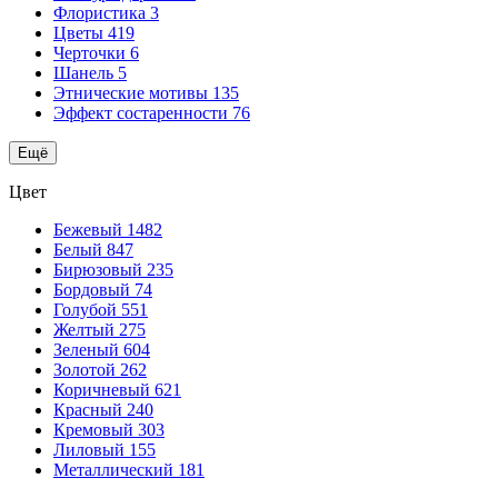
Флористика
3
Цветы
419
Черточки
6
Шанель
5
Этнические мотивы
135
Эффект состаренности
76
Ещё
Цвет
Бежевый
1482
Белый
847
Бирюзовый
235
Бордовый
74
Голубой
551
Желтый
275
Зеленый
604
Золотой
262
Коричневый
621
Красный
240
Кремовый
303
Лиловый
155
Металлический
181