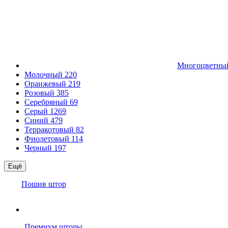
Многоцветн
Молочный
220
Оранжевый
219
Розовый
385
Серебряный
69
Серый
1269
Синий
479
Терракотовый
82
Фиолетовый
114
Черный
197
Ещё
Пошив штор
Премиум шторы