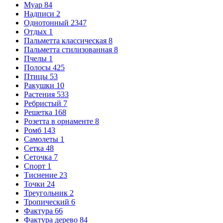
Муар
84
Надписи
2
Однотонный
2347
Отдых
1
Пальметта классическая
8
Пальметта стилизованная
8
Пчелы
1
Полосы
425
Птицы
53
Ракушки
10
Растения
533
Ребристый
7
Решетка
168
Розетта в орнаменте
8
Ромб
143
Самолеты
1
Сетка
48
Сеточка
7
Спорт
1
Тиснение
23
Точки
24
Треугольник
2
Тропический
6
Фактура
66
Фактура дерево
84