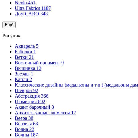
Nevio
451
Ultra Fabrics
1187
Дом CARO
348
Ещё
Рисунок
Акварель
5
Бабочки
1
Ветки
21
Восточный орнамент
9
Вышивка
12
Звезды
1
Капли
2
Классические дизайны (медальоны и т.п.) (медальоны да
Шеврон
92
Абстракция
366
Геометрия
692
Акант барочный
8
Архитектурные элементы
17
Веера
38
Вензеля
68
Волна
22
Волны
187