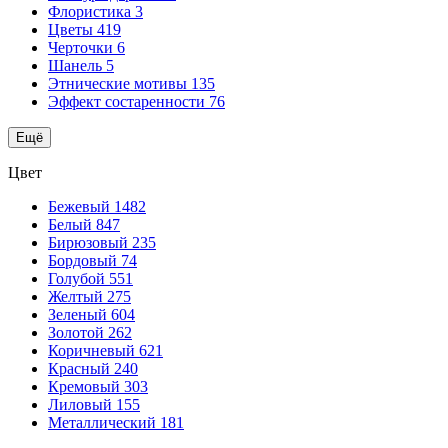
Флористика
3
Цветы
419
Черточки
6
Шанель
5
Этнические мотивы
135
Эффект состаренности
76
Ещё
Цвет
Бежевый
1482
Белый
847
Бирюзовый
235
Бордовый
74
Голубой
551
Желтый
275
Зеленый
604
Золотой
262
Коричневый
621
Красный
240
Кремовый
303
Лиловый
155
Металлический
181