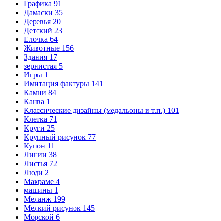
Графика
91
Дамаски
35
Деревья
20
Детский
23
Елочка
64
Животные
156
Здания
17
зернистая
5
Игры
1
Имитация фактуры
141
Камни
84
Канва
1
Классические дизайны (медальоны и т.п.)
101
Клетка
71
Круги
25
Крупный рисунок
77
Купон
11
Линии
38
Листья
72
Люди
2
Макраме
4
машины
1
Меланж
199
Мелкий рисунок
145
Морской
6