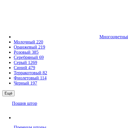
Многоцветн
Молочный
220
Оранжевый
219
Розовый
385
Серебряный
69
Серый
1269
Синий
479
Терракотовый
82
Фиолетовый
114
Черный
197
Ещё
Пошив штор
Премиум шторы