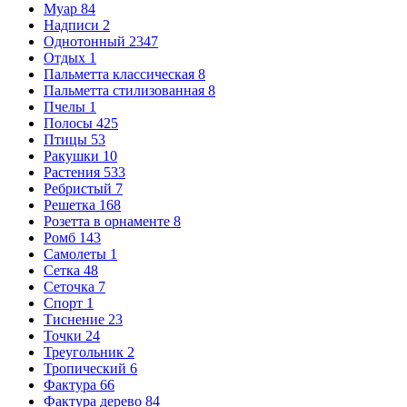
Муар
84
Надписи
2
Однотонный
2347
Отдых
1
Пальметта классическая
8
Пальметта стилизованная
8
Пчелы
1
Полосы
425
Птицы
53
Ракушки
10
Растения
533
Ребристый
7
Решетка
168
Розетта в орнаменте
8
Ромб
143
Самолеты
1
Сетка
48
Сеточка
7
Спорт
1
Тиснение
23
Точки
24
Треугольник
2
Тропический
6
Фактура
66
Фактура дерево
84