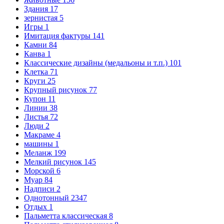
Здания
17
зернистая
5
Игры
1
Имитация фактуры
141
Камни
84
Канва
1
Классические дизайны (медальоны и т.п.)
101
Клетка
71
Круги
25
Крупный рисунок
77
Купон
11
Линии
38
Листья
72
Люди
2
Макраме
4
машины
1
Меланж
199
Мелкий рисунок
145
Морской
6
Муар
84
Надписи
2
Однотонный
2347
Отдых
1
Пальметта классическая
8