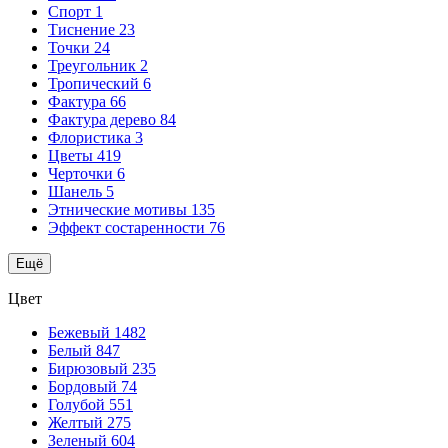
Спорт
1
Тиснение
23
Точки
24
Треугольник
2
Тропический
6
Фактура
66
Фактура дерево
84
Флористика
3
Цветы
419
Черточки
6
Шанель
5
Этнические мотивы
135
Эффект состаренности
76
Ещё
Цвет
Бежевый
1482
Белый
847
Бирюзовый
235
Бордовый
74
Голубой
551
Желтый
275
Зеленый
604