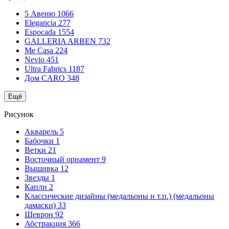
5 Авеню
1066
Elegancia
277
Espocada
1554
GALLERIA ARBEN
732
Me Casa
224
Nevio
451
Ultra Fabrics
1187
Дом CARO
348
Ещё
Рисунок
Акварель
5
Бабочки
1
Ветки
21
Восточный орнамент
9
Вышивка
12
Звезды
1
Капли
2
Классические дизайны (медальоны и т.п.) (медальоны
дамаски)
33
Шеврон
92
Абстракция
366