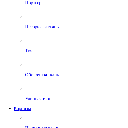
Портьеры
Негорючая ткань
Тюль
Обивочная ткань
Уличная ткань
Карнизы
Настенные карнизы