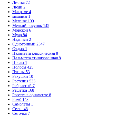
Листья
72
Люди
2
Макраме
4
машины
1
Меланж
199
Мелкий рисунок
145
Морской
6
Муар
84
Надписи
2
Однотонный
2347
Отдых
1
Пальметта классическая
8
Пальметта стилизованная
8
Пчелы
1
Полосы
425
Птицы
53
Ракушки
10
Растения
533
Ребристый
7
Решетка
168
Розетта в орнаменте
8
Ромб
143
Самолеты
1
Сетка
48
Сеточка
7