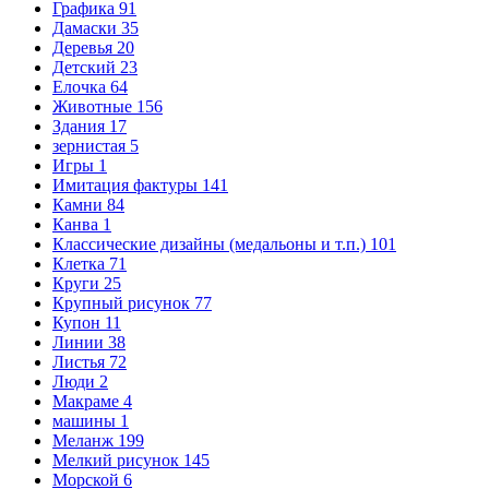
Графика
91
Дамаски
35
Деревья
20
Детский
23
Елочка
64
Животные
156
Здания
17
зернистая
5
Игры
1
Имитация фактуры
141
Камни
84
Канва
1
Классические дизайны (медальоны и т.п.)
101
Клетка
71
Круги
25
Крупный рисунок
77
Купон
11
Линии
38
Листья
72
Люди
2
Макраме
4
машины
1
Меланж
199
Мелкий рисунок
145
Морской
6