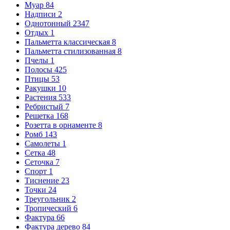
Муар
84
Надписи
2
Однотонный
2347
Отдых
1
Пальметта классическая
8
Пальметта стилизованная
8
Пчелы
1
Полосы
425
Птицы
53
Ракушки
10
Растения
533
Ребристый
7
Решетка
168
Розетта в орнаменте
8
Ромб
143
Самолеты
1
Сетка
48
Сеточка
7
Спорт
1
Тиснение
23
Точки
24
Треугольник
2
Тропический
6
Фактура
66
Фактура дерево
84