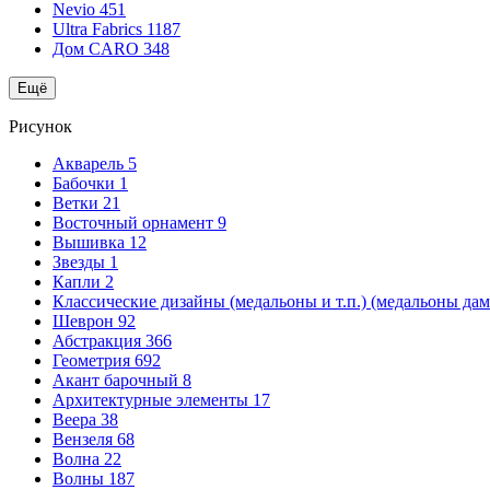
Nevio
451
Ultra Fabrics
1187
Дом CARO
348
Ещё
Рисунок
Акварель
5
Бабочки
1
Ветки
21
Восточный орнамент
9
Вышивка
12
Звезды
1
Капли
2
Классические дизайны (медальоны и т.п.) (медальоны да
Шеврон
92
Абстракция
366
Геометрия
692
Акант барочный
8
Архитектурные элементы
17
Веера
38
Вензеля
68
Волна
22
Волны
187