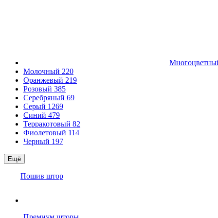
Многоцветн
Молочный
220
Оранжевый
219
Розовый
385
Серебряный
69
Серый
1269
Синий
479
Терракотовый
82
Фиолетовый
114
Черный
197
Ещё
Пошив штор
Премиум шторы