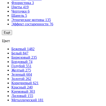
Флористика
3
Цветы
419
Черточки
6
Шанель
5
Этнические мотивы
135
Эффект состаренности
76
Ещё
Цвет
Бежевый
1482
Белый
847
Бирюзовый
235
Бордовый
74
Голубой
551
Желтый
275
Зеленый
604
Золотой
262
Коричневый
621
Красный
240
Кремовый
303
Лиловый
155
Металлический
181