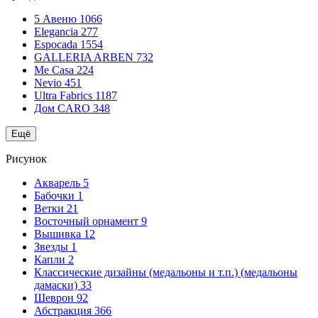
5 Авеню
1066
Elegancia
277
Espocada
1554
GALLERIA ARBEN
732
Me Casa
224
Nevio
451
Ultra Fabrics
1187
Дом CARO
348
Ещё
Рисунок
Акварель
5
Бабочки
1
Ветки
21
Восточный орнамент
9
Вышивка
12
Звезды
1
Капли
2
Классические дизайны (медальоны и т.п.) (медальоны
дамаски)
33
Шеврон
92
Абстракция
366