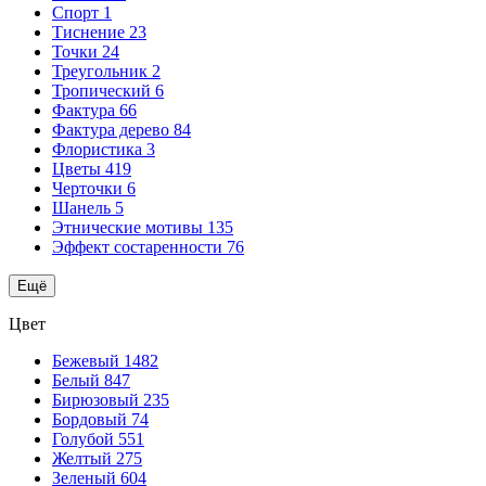
Спорт
1
Тиснение
23
Точки
24
Треугольник
2
Тропический
6
Фактура
66
Фактура дерево
84
Флористика
3
Цветы
419
Черточки
6
Шанель
5
Этнические мотивы
135
Эффект состаренности
76
Ещё
Цвет
Бежевый
1482
Белый
847
Бирюзовый
235
Бордовый
74
Голубой
551
Желтый
275
Зеленый
604