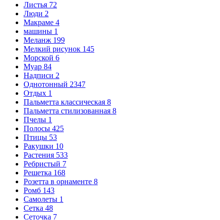
Листья
72
Люди
2
Макраме
4
машины
1
Меланж
199
Мелкий рисунок
145
Морской
6
Муар
84
Надписи
2
Однотонный
2347
Отдых
1
Пальметта классическая
8
Пальметта стилизованная
8
Пчелы
1
Полосы
425
Птицы
53
Ракушки
10
Растения
533
Ребристый
7
Решетка
168
Розетта в орнаменте
8
Ромб
143
Самолеты
1
Сетка
48
Сеточка
7