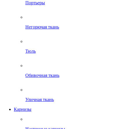
Портьеры
Негорючая ткань
Тюль
Обивочная ткань
Уличная ткань
Карнизы
Настенные карнизы