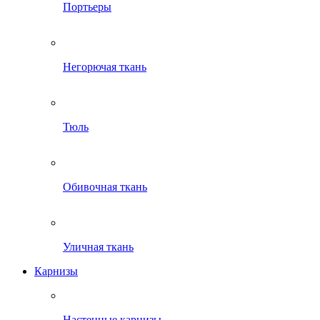
Портьеры
Негорючая ткань
Тюль
Обивочная ткань
Уличная ткань
Карнизы
Настенные карнизы