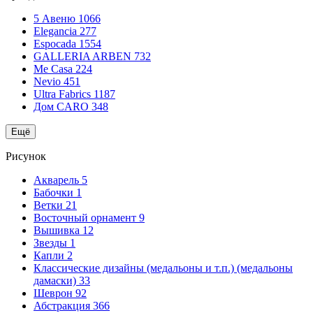
5 Авеню
1066
Elegancia
277
Espocada
1554
GALLERIA ARBEN
732
Me Casa
224
Nevio
451
Ultra Fabrics
1187
Дом CARO
348
Ещё
Рисунок
Акварель
5
Бабочки
1
Ветки
21
Восточный орнамент
9
Вышивка
12
Звезды
1
Капли
2
Классические дизайны (медальоны и т.п.) (медальоны
дамаски)
33
Шеврон
92
Абстракция
366