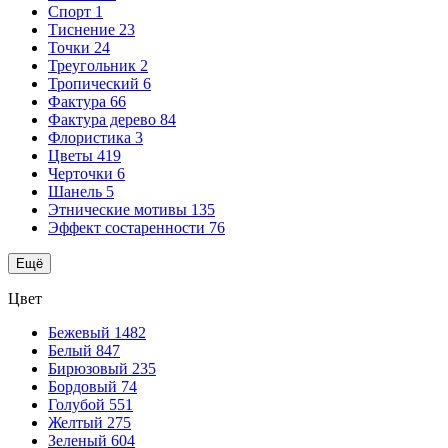
Спорт
1
Тиснение
23
Точки
24
Треугольник
2
Тропический
6
Фактура
66
Фактура дерево
84
Флористика
3
Цветы
419
Черточки
6
Шанель
5
Этнические мотивы
135
Эффект состаренности
76
Ещё
Цвет
Бежевый
1482
Белый
847
Бирюзовый
235
Бордовый
74
Голубой
551
Желтый
275
Зеленый
604