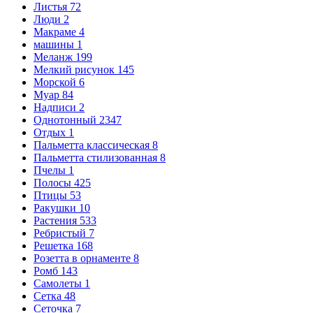
Листья
72
Люди
2
Макраме
4
машины
1
Меланж
199
Мелкий рисунок
145
Морской
6
Муар
84
Надписи
2
Однотонный
2347
Отдых
1
Пальметта классическая
8
Пальметта стилизованная
8
Пчелы
1
Полосы
425
Птицы
53
Ракушки
10
Растения
533
Ребристый
7
Решетка
168
Розетта в орнаменте
8
Ромб
143
Самолеты
1
Сетка
48
Сеточка
7