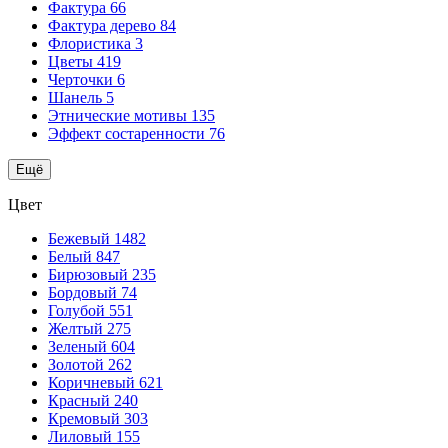
Фактура
66
Фактура дерево
84
Флористика
3
Цветы
419
Черточки
6
Шанель
5
Этнические мотивы
135
Эффект состаренности
76
Ещё
Цвет
Бежевый
1482
Белый
847
Бирюзовый
235
Бордовый
74
Голубой
551
Желтый
275
Зеленый
604
Золотой
262
Коричневый
621
Красный
240
Кремовый
303
Лиловый
155