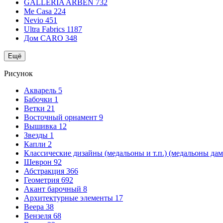
GALLERIA ARBEN
732
Me Casa
224
Nevio
451
Ultra Fabrics
1187
Дом CARO
348
Ещё
Рисунок
Акварель
5
Бабочки
1
Ветки
21
Восточный орнамент
9
Вышивка
12
Звезды
1
Капли
2
Классические дизайны (медальоны и т.п.) (медальоны да
Шеврон
92
Абстракция
366
Геометрия
692
Акант барочный
8
Архитектурные элементы
17
Веера
38
Вензеля
68