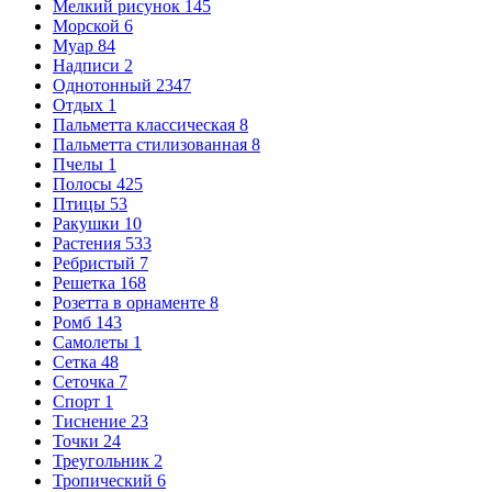
Мелкий рисунок
145
Морской
6
Муар
84
Надписи
2
Однотонный
2347
Отдых
1
Пальметта классическая
8
Пальметта стилизованная
8
Пчелы
1
Полосы
425
Птицы
53
Ракушки
10
Растения
533
Ребристый
7
Решетка
168
Розетта в орнаменте
8
Ромб
143
Самолеты
1
Сетка
48
Сеточка
7
Спорт
1
Тиснение
23
Точки
24
Треугольник
2
Тропический
6