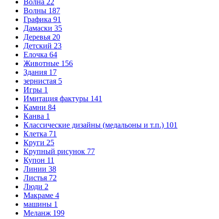
Волна
22
Волны
187
Графика
91
Дамаски
35
Деревья
20
Детский
23
Елочка
64
Животные
156
Здания
17
зернистая
5
Игры
1
Имитация фактуры
141
Камни
84
Канва
1
Классические дизайны (медальоны и т.п.)
101
Клетка
71
Круги
25
Крупный рисунок
77
Купон
11
Линии
38
Листья
72
Люди
2
Макраме
4
машины
1
Меланж
199