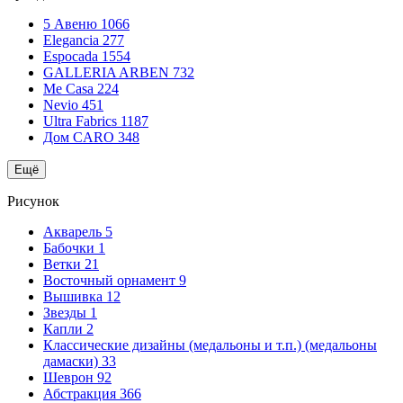
5 Авеню
1066
Elegancia
277
Espocada
1554
GALLERIA ARBEN
732
Me Casa
224
Nevio
451
Ultra Fabrics
1187
Дом CARO
348
Ещё
Рисунок
Акварель
5
Бабочки
1
Ветки
21
Восточный орнамент
9
Вышивка
12
Звезды
1
Капли
2
Классические дизайны (медальоны и т.п.) (медальоны
дамаски)
33
Шеврон
92
Абстракция
366