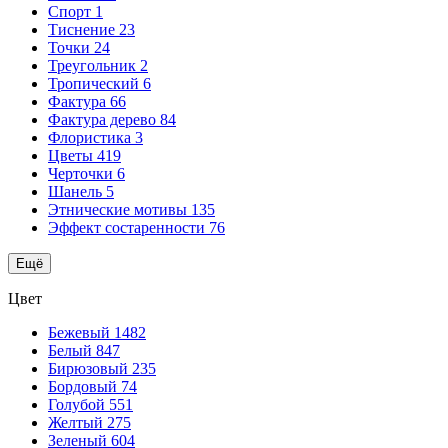
Спорт
1
Тиснение
23
Точки
24
Треугольник
2
Тропический
6
Фактура
66
Фактура дерево
84
Флористика
3
Цветы
419
Черточки
6
Шанель
5
Этнические мотивы
135
Эффект состаренности
76
Ещё
Цвет
Бежевый
1482
Белый
847
Бирюзовый
235
Бордовый
74
Голубой
551
Желтый
275
Зеленый
604