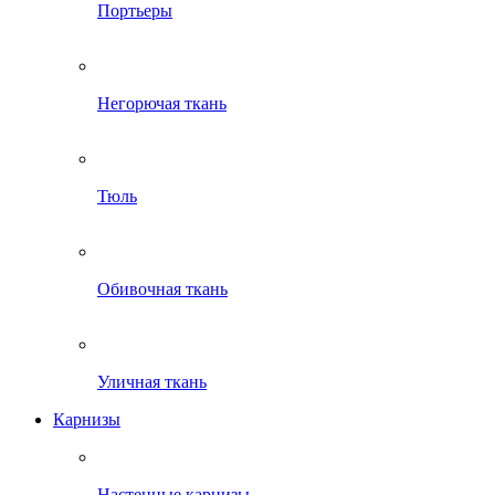
Портьеры
Негорючая ткань
Тюль
Обивочная ткань
Уличная ткань
Карнизы
Настенные карнизы