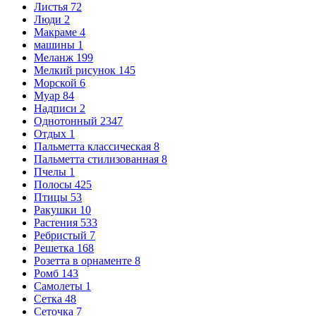
Листья
72
Люди
2
Макраме
4
машины
1
Меланж
199
Мелкий рисунок
145
Морской
6
Муар
84
Надписи
2
Однотонный
2347
Отдых
1
Пальметта классическая
8
Пальметта стилизованная
8
Пчелы
1
Полосы
425
Птицы
53
Ракушки
10
Растения
533
Ребристый
7
Решетка
168
Розетта в орнаменте
8
Ромб
143
Самолеты
1
Сетка
48
Сеточка
7