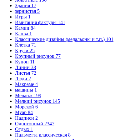
Здания
17
зернистая
5
Игры
1
Имитация фактуры
141
Камни
84
Канва
1
Классические дизайны (медальоны и т.п.)
101
Клетка
71
Круги
25
Крупный рисунок
77
Купон
11
Линии
38
Листья
72
Люди
2
Макраме
4
машины
1
Меланж
199
Мелкий рисунок
145
Морской
6
Муар
84
Надписи
2
Однотонный
2347
Отдых
1
Пальметта классическая
8