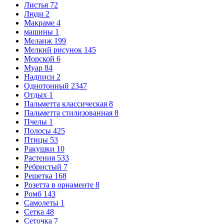
Листья
72
Люди
2
Макраме
4
машины
1
Меланж
199
Мелкий рисунок
145
Морской
6
Муар
84
Надписи
2
Однотонный
2347
Отдых
1
Пальметта классическая
8
Пальметта стилизованная
8
Пчелы
1
Полосы
425
Птицы
53
Ракушки
10
Растения
533
Ребристый
7
Решетка
168
Розетта в орнаменте
8
Ромб
143
Самолеты
1
Сетка
48
Сеточка
7