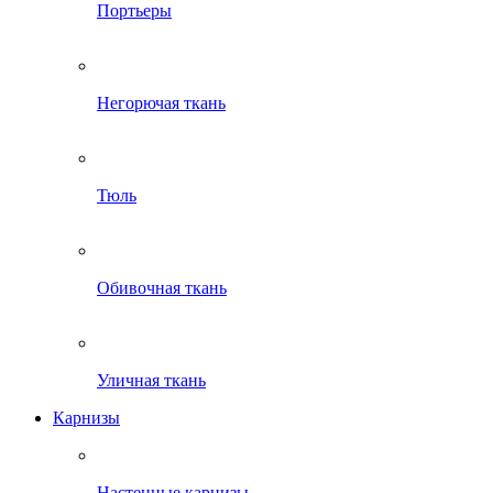
Портьеры
Негорючая ткань
Тюль
Обивочная ткань
Уличная ткань
Карнизы
Настенные карнизы