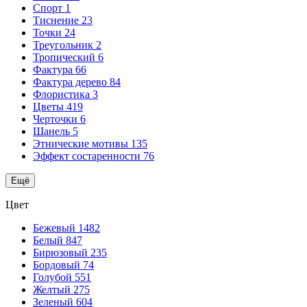
Спорт
1
Тиснение
23
Точки
24
Треугольник
2
Тропический
6
Фактура
66
Фактура дерево
84
Флористика
3
Цветы
419
Черточки
6
Шанель
5
Этнические мотивы
135
Эффект состаренности
76
Ещё
Цвет
Бежевый
1482
Белый
847
Бирюзовый
235
Бордовый
74
Голубой
551
Желтый
275
Зеленый
604