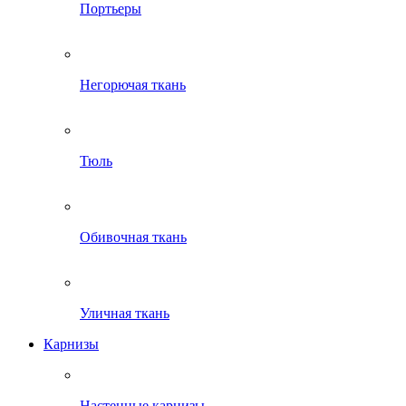
Портьеры
Негорючая ткань
Тюль
Обивочная ткань
Уличная ткань
Карнизы
Настенные карнизы