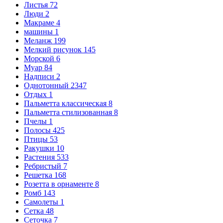
Листья
72
Люди
2
Макраме
4
машины
1
Меланж
199
Мелкий рисунок
145
Морской
6
Муар
84
Надписи
2
Однотонный
2347
Отдых
1
Пальметта классическая
8
Пальметта стилизованная
8
Пчелы
1
Полосы
425
Птицы
53
Ракушки
10
Растения
533
Ребристый
7
Решетка
168
Розетта в орнаменте
8
Ромб
143
Самолеты
1
Сетка
48
Сеточка
7