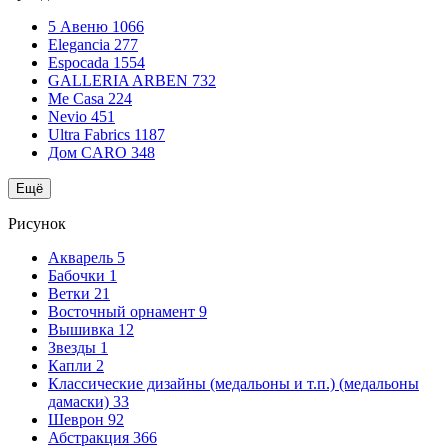
5 Авеню
1066
Elegancia
277
Espocada
1554
GALLERIA ARBEN
732
Me Casa
224
Nevio
451
Ultra Fabrics
1187
Дом CARO
348
Ещё
Рисунок
Акварель
5
Бабочки
1
Ветки
21
Восточный орнамент
9
Вышивка
12
Звезды
1
Капли
2
Классические дизайны (медальоны и т.п.) (медальоны
дамаски)
33
Шеврон
92
Абстракция
366