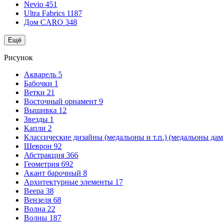
Nevio
451
Ultra Fabrics
1187
Дом CARO
348
Ещё
Рисунок
Акварель
5
Бабочки
1
Ветки
21
Восточный орнамент
9
Вышивка
12
Звезды
1
Капли
2
Классические дизайны (медальоны и т.п.) (медальоны да
Шеврон
92
Абстракция
366
Геометрия
692
Акант барочный
8
Архитектурные элементы
17
Веера
38
Вензеля
68
Волна
22
Волны
187