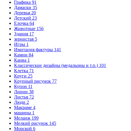
Графика
91
Дамаски
35
Деревья
20
Детский
23
Елочка
64
Животные
156
Здания
17
зернистая
5
Игры
1
Имитация фактуры
141
Камни
84
Канва
1
Классические дизайны (медальоны и т.п.)
101
Клетка
71
Круги
25
Крупный рисунок
77
Купон
11
Линии
38
Листья
72
Люди
2
Макраме
4
машины
1
Меланж
199
Мелкий рисунок
145
Морской
6