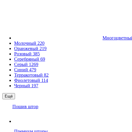
Многоцветн
Молочный
220
Оранжевый
219
Розовый
385
Серебряный
69
Серый
1269
Синий
479
Терракотовый
82
Фиолетовый
114
Черный
197
Ещё
Пошив штор
Премиум шторы