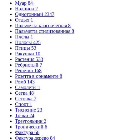
Муар
84
Надписи
2
Однотонный
2347
Отдых
1
Пальметта классическая
8
Пальметта стилизованная
8
Пчелы
1
Полосы
425
Птицы
53
Ракушки
10
Растения
533
Ребристый
7
Решетка
168
Розетта в орнаменте
8
Ромб
143
Самолеты
1
Сетка
48
Сеточка
7
Спорт
1
Тиснение
23
Точки
24
Треугольник
2
Тропический
6
Фактура
66
Фактура дерево
84