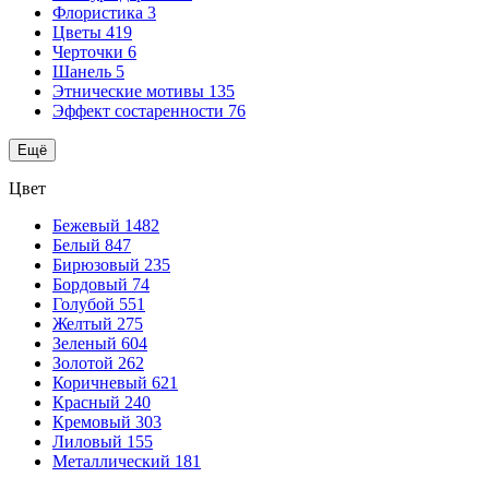
Флористика
3
Цветы
419
Черточки
6
Шанель
5
Этнические мотивы
135
Эффект состаренности
76
Ещё
Цвет
Бежевый
1482
Белый
847
Бирюзовый
235
Бордовый
74
Голубой
551
Желтый
275
Зеленый
604
Золотой
262
Коричневый
621
Красный
240
Кремовый
303
Лиловый
155
Металлический
181