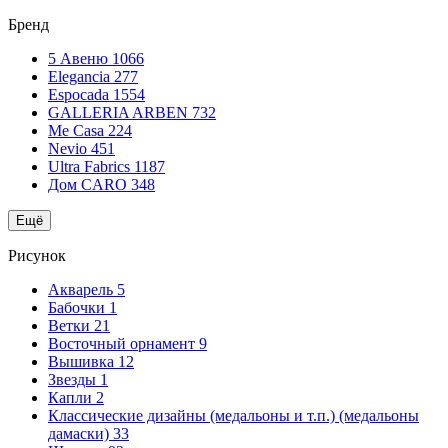
Бренд
5 Авеню
1066
Elegancia
277
Espocada
1554
GALLERIA ARBEN
732
Me Casa
224
Nevio
451
Ultra Fabrics
1187
Дом CARO
348
Ещё
Рисунок
Акварель
5
Бабочки
1
Ветки
21
Восточный орнамент
9
Вышивка
12
Звезды
1
Капли
2
Классические дизайны (медальоны и т.п.) (медальоны
дамаски)
33