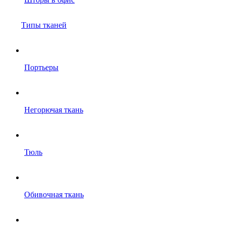
Типы тканей
Портьеры
Негорючая ткань
Тюль
Обивочная ткань