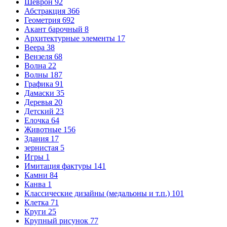
Шеврон
92
Абстракция
366
Геометрия
692
Акант барочный
8
Архитектурные элементы
17
Веера
38
Вензеля
68
Волна
22
Волны
187
Графика
91
Дамаски
35
Деревья
20
Детский
23
Елочка
64
Животные
156
Здания
17
зернистая
5
Игры
1
Имитация фактуры
141
Камни
84
Канва
1
Классические дизайны (медальоны и т.п.)
101
Клетка
71
Круги
25
Крупный рисунок
77