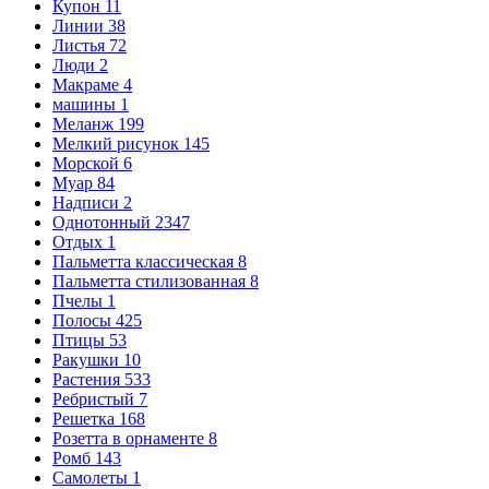
Купон
11
Линии
38
Листья
72
Люди
2
Макраме
4
машины
1
Меланж
199
Мелкий рисунок
145
Морской
6
Муар
84
Надписи
2
Однотонный
2347
Отдых
1
Пальметта классическая
8
Пальметта стилизованная
8
Пчелы
1
Полосы
425
Птицы
53
Ракушки
10
Растения
533
Ребристый
7
Решетка
168
Розетта в орнаменте
8
Ромб
143
Самолеты
1