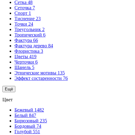
Сетка
48
Сеточка
7
Спорт
1
Тиснение
23
Точки
24
Треугольник
2
Тропический
6
Фактура
66
Фактура дерево
84
Флористика
3
Цветы
419
Черточки
6
Шанель
5
Этнические мотивы
135
Эффект состаренности
76
Ещё
Цвет
Бежевый
1482
Белый
847
Бирюзовый
235
Бордовый
74
Голубой
551