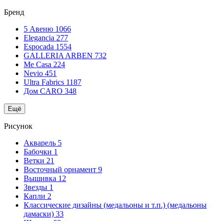
Бренд
5 Авеню
1066
Elegancia
277
Espocada
1554
GALLERIA ARBEN
732
Me Casa
224
Nevio
451
Ultra Fabrics
1187
Дом CARO
348
Ещё
Рисунок
Акварель
5
Бабочки
1
Ветки
21
Восточный орнамент
9
Вышивка
12
Звезды
1
Капли
2
Классические дизайны (медальоны и т.п.) (медальоны
дамаски)
33