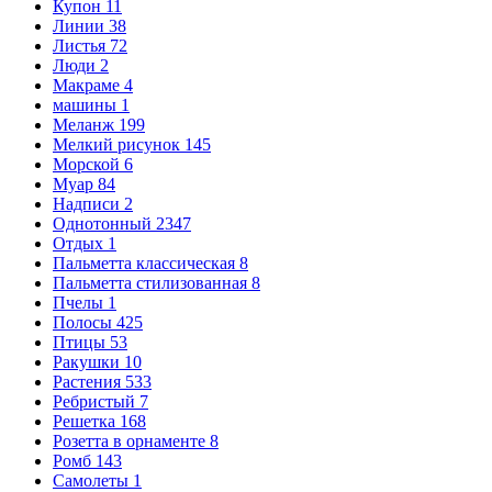
Купон
11
Линии
38
Листья
72
Люди
2
Макраме
4
машины
1
Меланж
199
Мелкий рисунок
145
Морской
6
Муар
84
Надписи
2
Однотонный
2347
Отдых
1
Пальметта классическая
8
Пальметта стилизованная
8
Пчелы
1
Полосы
425
Птицы
53
Ракушки
10
Растения
533
Ребристый
7
Решетка
168
Розетта в орнаменте
8
Ромб
143
Самолеты
1