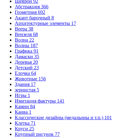
Шеврон
92
Абстракция
366
Геометрия
692
Акант барочный
8
Архитектурные элементы
17
Веера
38
Вензеля
68
Волна
22
Волны
187
Графика
91
Дамаски
35
Деревья
20
Детский
23
Елочка
64
Животные
156
Здания
17
зернистая
5
Игры
1
Имитация фактуры
141
Камни
84
Канва
1
Классические дизайны (медальоны и т.п.)
101
Клетка
71
Круги
25
Крупный рисунок
77