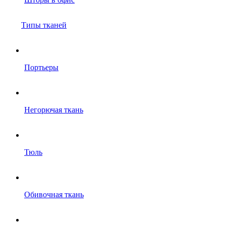
Типы тканей
Портьеры
Негорючая ткань
Тюль
Обивочная ткань