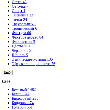
Сетка
48
Сеточка
7
Спорт
1
Тиснение
23
Точки
24
Треугольник
2
Тропический
6
Фактура
66
Фактура дерево
84
Флористика
3
Цветы
419
Черточки
6
Шанель
5
Этнические мотивы
135
Эффект состаренности
76
Ещё
Цвет
Бежевый
1482
Белый
847
Бирюзовый
235
Бордовый
74
Голубой
551