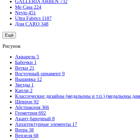
GALLERIA ARBEN
732
Me Casa
224
Nevio
451
Ultra Fabrics
1187
Дом CARO
348
Ещё
Рисунок
Акварель
5
Бабочки
1
Ветки
21
Восточный орнамент
9
Вышивка
12
Звезды
1
Капли
2
Классические дизайны (медальоны и т.п.) (медальоны да
Шеврон
92
Абстракция
366
Геометрия
692
Акант барочный
8
Архитектурные элементы
17
Веера
38
Вензеля
68