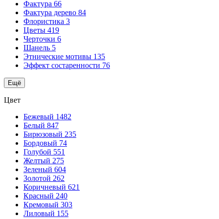
Фактура
66
Фактура дерево
84
Флористика
3
Цветы
419
Черточки
6
Шанель
5
Этнические мотивы
135
Эффект состаренности
76
Ещё
Цвет
Бежевый
1482
Белый
847
Бирюзовый
235
Бордовый
74
Голубой
551
Желтый
275
Зеленый
604
Золотой
262
Коричневый
621
Красный
240
Кремовый
303
Лиловый
155