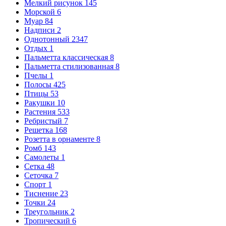
Мелкий рисунок
145
Морской
6
Муар
84
Надписи
2
Однотонный
2347
Отдых
1
Пальметта классическая
8
Пальметта стилизованная
8
Пчелы
1
Полосы
425
Птицы
53
Ракушки
10
Растения
533
Ребристый
7
Решетка
168
Розетта в орнаменте
8
Ромб
143
Самолеты
1
Сетка
48
Сеточка
7
Спорт
1
Тиснение
23
Точки
24
Треугольник
2
Тропический
6