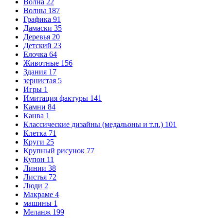
Волна
22
Волны
187
Графика
91
Дамаски
35
Деревья
20
Детский
23
Елочка
64
Животные
156
Здания
17
зернистая
5
Игры
1
Имитация фактуры
141
Камни
84
Канва
1
Классические дизайны (медальоны и т.п.)
101
Клетка
71
Круги
25
Крупный рисунок
77
Купон
11
Линии
38
Листья
72
Люди
2
Макраме
4
машины
1
Меланж
199