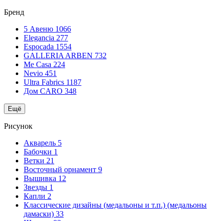
Бренд
5 Авеню
1066
Elegancia
277
Espocada
1554
GALLERIA ARBEN
732
Me Casa
224
Nevio
451
Ultra Fabrics
1187
Дом CARO
348
Ещё
Рисунок
Акварель
5
Бабочки
1
Ветки
21
Восточный орнамент
9
Вышивка
12
Звезды
1
Капли
2
Классические дизайны (медальоны и т.п.) (медальоны
дамаски)
33