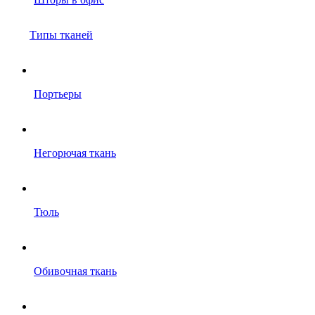
Типы тканей
Портьеры
Негорючая ткань
Тюль
Обивочная ткань