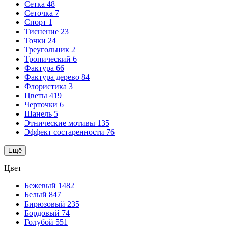
Сетка
48
Сеточка
7
Спорт
1
Тиснение
23
Точки
24
Треугольник
2
Тропический
6
Фактура
66
Фактура дерево
84
Флористика
3
Цветы
419
Черточки
6
Шанель
5
Этнические мотивы
135
Эффект состаренности
76
Ещё
Цвет
Бежевый
1482
Белый
847
Бирюзовый
235
Бордовый
74
Голубой
551