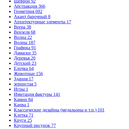
Шеврон
92
Абстракция
366
Геометрия
692
Акант барочный
8
Архитектурные элементы
17
Веера
38
Вензеля
68
Волна
22
Волны
187
Графика
91
Дамаски
35
Деревья
20
Детский
23
Елочка
64
Животные
156
Здания
17
зернистая
5
Игры
1
Имитация фактуры
141
Камни
84
Канва
1
Классические дизайны (медальоны и т.п.)
101
Клетка
71
Круги
25
Крупный рисунок
77