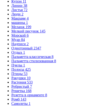
Купон
11
Линии
38
Листья
72
Люди
2
Макраме
4
машины
1
Меланж
199
Мелкий рисунок
145
Морской
6
Муар
84
Надписи
2
Однотонный
2347
Отдых
1
Пальметта классическая
8
Пальметта стилизованная
8
Пчелы
1
Полосы
425
Птицы
53
Ракушки
10
Растения
533
Ребристый
7
Решетка
168
Розетта в орнаменте
8
Ромб
143
Самолеты
1