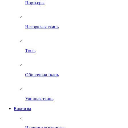
Портьеры
Негорючая ткань
Тюль
Обивочная ткань
Уличная ткань
Карнизы
Настенные карнизы