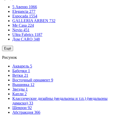
5 Авеню
1066
Elegancia
277
Espocada
1554
GALLERIA ARBEN
732
Me Casa
224
Nevio
451
Ultra Fabrics
1187
Дом CARO
348
Ещё
Рисунок
Акварель
5
Бабочки
1
Ветки
21
Восточный орнамент
9
Вышивка
12
Звезды
1
Капли
2
Классические дизайны (медальоны и т.п.) (медальоны
дамаски)
33
Шеврон
92
Абстракция
366