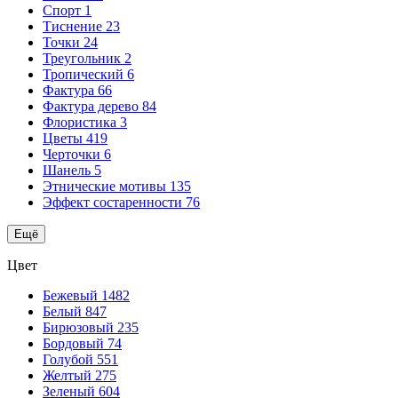
Спорт
1
Тиснение
23
Точки
24
Треугольник
2
Тропический
6
Фактура
66
Фактура дерево
84
Флористика
3
Цветы
419
Черточки
6
Шанель
5
Этнические мотивы
135
Эффект состаренности
76
Ещё
Цвет
Бежевый
1482
Белый
847
Бирюзовый
235
Бордовый
74
Голубой
551
Желтый
275
Зеленый
604