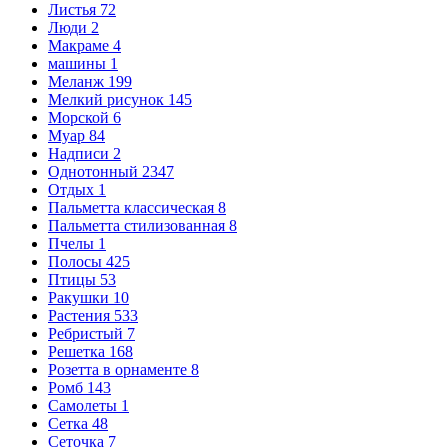
Листья
72
Люди
2
Макраме
4
машины
1
Меланж
199
Мелкий рисунок
145
Морской
6
Муар
84
Надписи
2
Однотонный
2347
Отдых
1
Пальметта классическая
8
Пальметта стилизованная
8
Пчелы
1
Полосы
425
Птицы
53
Ракушки
10
Растения
533
Ребристый
7
Решетка
168
Розетта в орнаменте
8
Ромб
143
Самолеты
1
Сетка
48
Сеточка
7