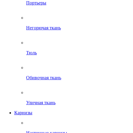
Портьеры
Негорючая ткань
Тюль
Обивочная ткань
Уличная ткань
Карнизы
Настенные карнизы