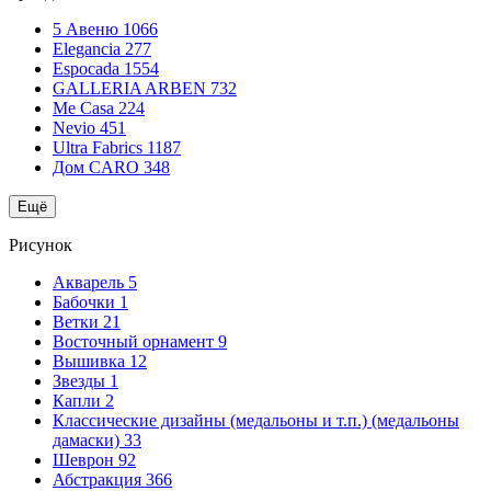
5 Авеню
1066
Elegancia
277
Espocada
1554
GALLERIA ARBEN
732
Me Casa
224
Nevio
451
Ultra Fabrics
1187
Дом CARO
348
Ещё
Рисунок
Акварель
5
Бабочки
1
Ветки
21
Восточный орнамент
9
Вышивка
12
Звезды
1
Капли
2
Классические дизайны (медальоны и т.п.) (медальоны
дамаски)
33
Шеврон
92
Абстракция
366