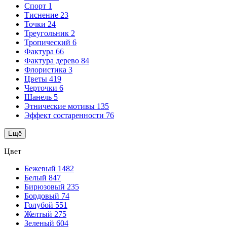
Спорт
1
Тиснение
23
Точки
24
Треугольник
2
Тропический
6
Фактура
66
Фактура дерево
84
Флористика
3
Цветы
419
Черточки
6
Шанель
5
Этнические мотивы
135
Эффект состаренности
76
Ещё
Цвет
Бежевый
1482
Белый
847
Бирюзовый
235
Бордовый
74
Голубой
551
Желтый
275
Зеленый
604