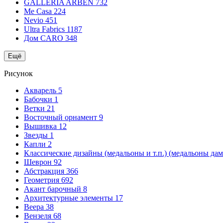
GALLERIA ARBEN
732
Me Casa
224
Nevio
451
Ultra Fabrics
1187
Дом CARO
348
Ещё
Рисунок
Акварель
5
Бабочки
1
Ветки
21
Восточный орнамент
9
Вышивка
12
Звезды
1
Капли
2
Классические дизайны (медальоны и т.п.) (медальоны да
Шеврон
92
Абстракция
366
Геометрия
692
Акант барочный
8
Архитектурные элементы
17
Веера
38
Вензеля
68