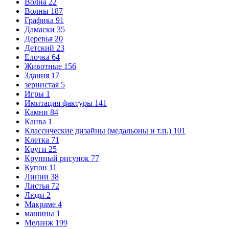
Волна
22
Волны
187
Графика
91
Дамаски
35
Деревья
20
Детский
23
Елочка
64
Животные
156
Здания
17
зернистая
5
Игры
1
Имитация фактуры
141
Камни
84
Канва
1
Классические дизайны (медальоны и т.п.)
101
Клетка
71
Круги
25
Крупный рисунок
77
Купон
11
Линии
38
Листья
72
Люди
2
Макраме
4
машины
1
Меланж
199