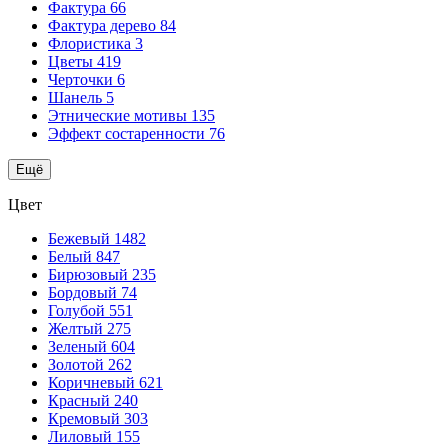
Фактура
66
Фактура дерево
84
Флористика
3
Цветы
419
Черточки
6
Шанель
5
Этнические мотивы
135
Эффект состаренности
76
Ещё
Цвет
Бежевый
1482
Белый
847
Бирюзовый
235
Бордовый
74
Голубой
551
Желтый
275
Зеленый
604
Золотой
262
Коричневый
621
Красный
240
Кремовый
303
Лиловый
155