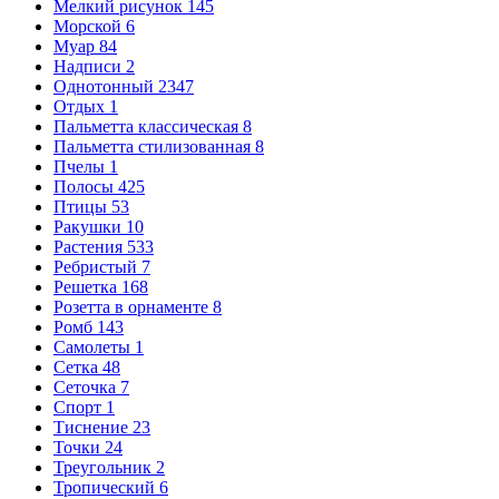
Мелкий рисунок
145
Морской
6
Муар
84
Надписи
2
Однотонный
2347
Отдых
1
Пальметта классическая
8
Пальметта стилизованная
8
Пчелы
1
Полосы
425
Птицы
53
Ракушки
10
Растения
533
Ребристый
7
Решетка
168
Розетта в орнаменте
8
Ромб
143
Самолеты
1
Сетка
48
Сеточка
7
Спорт
1
Тиснение
23
Точки
24
Треугольник
2
Тропический
6