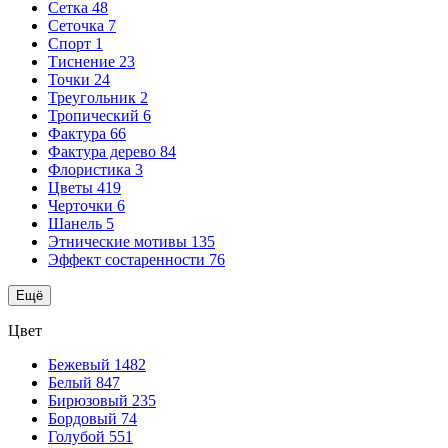
Сетка
48
Сеточка
7
Спорт
1
Тиснение
23
Точки
24
Треугольник
2
Тропический
6
Фактура
66
Фактура дерево
84
Флористика
3
Цветы
419
Черточки
6
Шанель
5
Этнические мотивы
135
Эффект состаренности
76
Ещё
Цвет
Бежевый
1482
Белый
847
Бирюзовый
235
Бордовый
74
Голубой
551