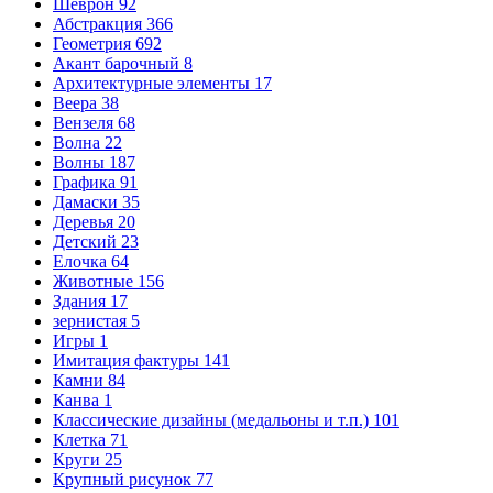
Шеврон
92
Абстракция
366
Геометрия
692
Акант барочный
8
Архитектурные элементы
17
Веера
38
Вензеля
68
Волна
22
Волны
187
Графика
91
Дамаски
35
Деревья
20
Детский
23
Елочка
64
Животные
156
Здания
17
зернистая
5
Игры
1
Имитация фактуры
141
Камни
84
Канва
1
Классические дизайны (медальоны и т.п.)
101
Клетка
71
Круги
25
Крупный рисунок
77