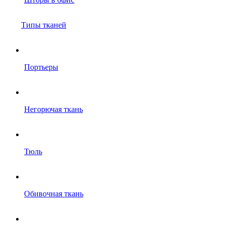
Типы тканей
Портьеры
Негорючая ткань
Тюль
Обивочная ткань