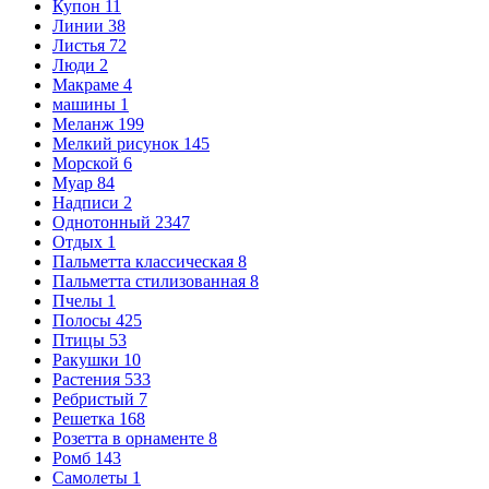
Купон
11
Линии
38
Листья
72
Люди
2
Макраме
4
машины
1
Меланж
199
Мелкий рисунок
145
Морской
6
Муар
84
Надписи
2
Однотонный
2347
Отдых
1
Пальметта классическая
8
Пальметта стилизованная
8
Пчелы
1
Полосы
425
Птицы
53
Ракушки
10
Растения
533
Ребристый
7
Решетка
168
Розетта в орнаменте
8
Ромб
143
Самолеты
1