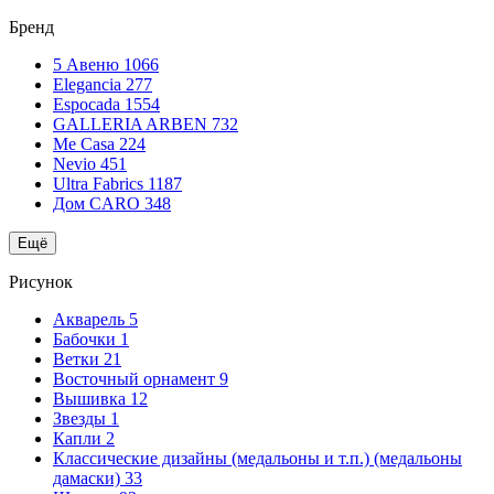
Бренд
5 Авеню
1066
Elegancia
277
Espocada
1554
GALLERIA ARBEN
732
Me Casa
224
Nevio
451
Ultra Fabrics
1187
Дом CARO
348
Ещё
Рисунок
Акварель
5
Бабочки
1
Ветки
21
Восточный орнамент
9
Вышивка
12
Звезды
1
Капли
2
Классические дизайны (медальоны и т.п.) (медальоны
дамаски)
33