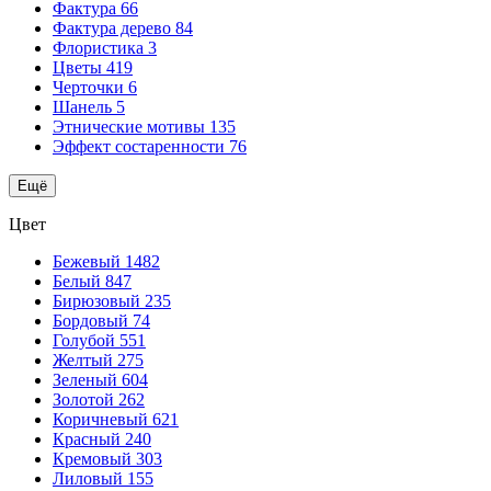
Фактура
66
Фактура дерево
84
Флористика
3
Цветы
419
Черточки
6
Шанель
5
Этнические мотивы
135
Эффект состаренности
76
Ещё
Цвет
Бежевый
1482
Белый
847
Бирюзовый
235
Бордовый
74
Голубой
551
Желтый
275
Зеленый
604
Золотой
262
Коричневый
621
Красный
240
Кремовый
303
Лиловый
155