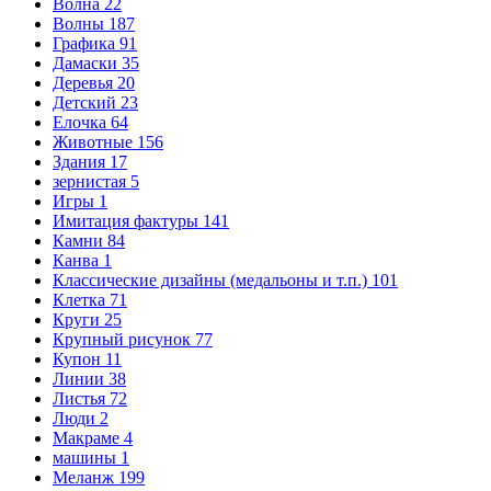
Волна
22
Волны
187
Графика
91
Дамаски
35
Деревья
20
Детский
23
Елочка
64
Животные
156
Здания
17
зернистая
5
Игры
1
Имитация фактуры
141
Камни
84
Канва
1
Классические дизайны (медальоны и т.п.)
101
Клетка
71
Круги
25
Крупный рисунок
77
Купон
11
Линии
38
Листья
72
Люди
2
Макраме
4
машины
1
Меланж
199