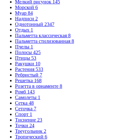
Мелкий рисунок
145
Морской
6
Муар
84
Надписи
2
Однотонный
2347
Отдых
1
Пальметта классическая
8
Пальметта стилизованная
8
Пчелы
1
Полосы
425
Птицы
53
Ракушки
10
Растения
533
Ребристый
7
Решетка
168
Розетта в орнаменте
8
Ромб
143
Самолеты
1
Сетка
48
Сеточка
7
Спорт
1
Тиснение
23
Точки
24
Треугольник
2
Тропический
6