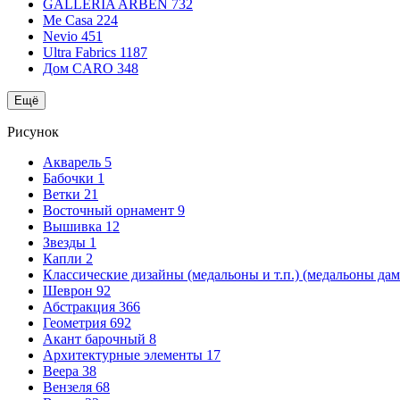
GALLERIA ARBEN
732
Me Casa
224
Nevio
451
Ultra Fabrics
1187
Дом CARO
348
Ещё
Рисунок
Акварель
5
Бабочки
1
Ветки
21
Восточный орнамент
9
Вышивка
12
Звезды
1
Капли
2
Классические дизайны (медальоны и т.п.) (медальоны да
Шеврон
92
Абстракция
366
Геометрия
692
Акант барочный
8
Архитектурные элементы
17
Веера
38
Вензеля
68