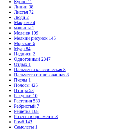
Купон
11
Линии
38
Листья
72
Люди
2
Макраме
4
машины
1
Меланж
199
Мелкий рисунок
145
Морской
6
Муар
84
Надписи
2
Однотонный
2347
Отдых
1
Пальметта классическая
8
Пальметта стилизованная
8
Пчелы
1
Полосы
425
Птицы
53
Ракушки
10
Растения
533
Ребристый
7
Решетка
168
Розетта в орнаменте
8
Ромб
143
Самолеты
1