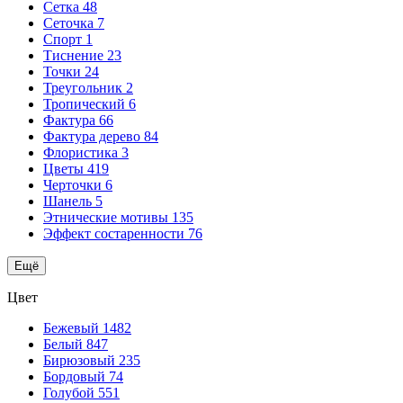
Сетка
48
Сеточка
7
Спорт
1
Тиснение
23
Точки
24
Треугольник
2
Тропический
6
Фактура
66
Фактура дерево
84
Флористика
3
Цветы
419
Черточки
6
Шанель
5
Этнические мотивы
135
Эффект состаренности
76
Ещё
Цвет
Бежевый
1482
Белый
847
Бирюзовый
235
Бордовый
74
Голубой
551