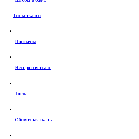
Типы тканей
Портьеры
Негорючая ткань
Тюль
Обивочная ткань