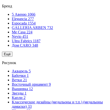
Бренд
5 Авеню
1066
Elegancia
277
Espocada
1554
GALLERIA ARBEN
732
Me Casa
224
Nevio
451
Ultra Fabrics
1187
Дом CARO
348
Ещё
Рисунок
Акварель
5
Бабочки
1
Ветки
21
Восточный орнамент
9
Вышивка
12
Звезды
1
Капли
2
Классические дизайны (медальоны и т.п.) (медальоны
дамаски)
33