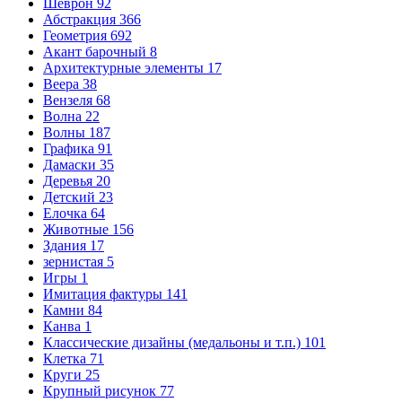
Шеврон
92
Абстракция
366
Геометрия
692
Акант барочный
8
Архитектурные элементы
17
Веера
38
Вензеля
68
Волна
22
Волны
187
Графика
91
Дамаски
35
Деревья
20
Детский
23
Елочка
64
Животные
156
Здания
17
зернистая
5
Игры
1
Имитация фактуры
141
Камни
84
Канва
1
Классические дизайны (медальоны и т.п.)
101
Клетка
71
Круги
25
Крупный рисунок
77