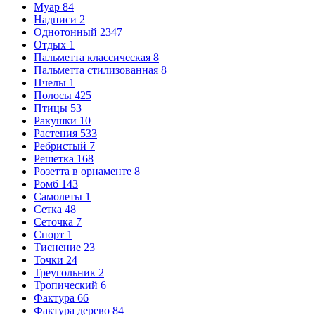
Муар
84
Надписи
2
Однотонный
2347
Отдых
1
Пальметта классическая
8
Пальметта стилизованная
8
Пчелы
1
Полосы
425
Птицы
53
Ракушки
10
Растения
533
Ребристый
7
Решетка
168
Розетта в орнаменте
8
Ромб
143
Самолеты
1
Сетка
48
Сеточка
7
Спорт
1
Тиснение
23
Точки
24
Треугольник
2
Тропический
6
Фактура
66
Фактура дерево
84