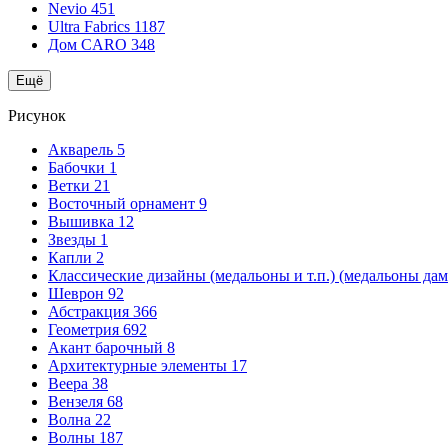
Nevio
451
Ultra Fabrics
1187
Дом CARO
348
Ещё
Рисунок
Акварель
5
Бабочки
1
Ветки
21
Восточный орнамент
9
Вышивка
12
Звезды
1
Капли
2
Классические дизайны (медальоны и т.п.) (медальоны да
Шеврон
92
Абстракция
366
Геометрия
692
Акант барочный
8
Архитектурные элементы
17
Веера
38
Вензеля
68
Волна
22
Волны
187