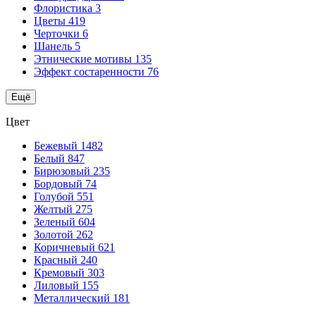
Флористика
3
Цветы
419
Черточки
6
Шанель
5
Этнические мотивы
135
Эффект состаренности
76
Ещё
Цвет
Бежевый
1482
Белый
847
Бирюзовый
235
Бордовый
74
Голубой
551
Желтый
275
Зеленый
604
Золотой
262
Коричневый
621
Красный
240
Кремовый
303
Лиловый
155
Металлический
181