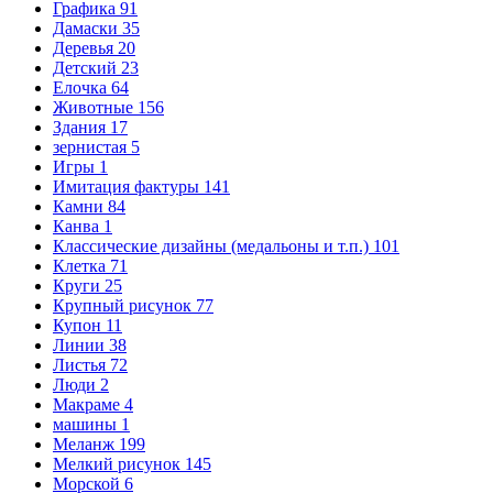
Графика
91
Дамаски
35
Деревья
20
Детский
23
Елочка
64
Животные
156
Здания
17
зернистая
5
Игры
1
Имитация фактуры
141
Камни
84
Канва
1
Классические дизайны (медальоны и т.п.)
101
Клетка
71
Круги
25
Крупный рисунок
77
Купон
11
Линии
38
Листья
72
Люди
2
Макраме
4
машины
1
Меланж
199
Мелкий рисунок
145
Морской
6