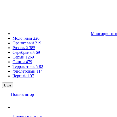
Многоцветн
Молочный
220
Оранжевый
219
Розовый
385
Серебряный
69
Серый
1269
Синий
479
Терракотовый
82
Фиолетовый
114
Черный
197
Ещё
Пошив штор
Премиум шторы