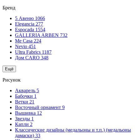
Бренд
5 Авеню
1066
Elegancia
277
Espocada
1554
GALLERIA ARBEN
732
Me Casa
224
Nevio
451
Ultra Fabrics
1187
Дом CARO
348
Ещё
Рисунок
Акварель
5
Бабочки
1
Ветки
21
Восточный орнамент
9
Вышивка
12
Звезды
1
Капли
2
Классические дизайны (медальоны и т.п.) (медальоны
дамаски)
33