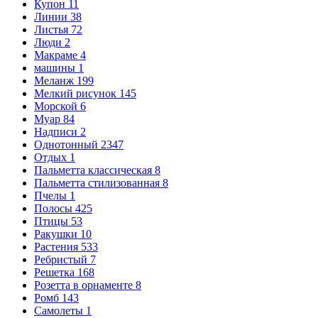
Купон
11
Линии
38
Листья
72
Люди
2
Макраме
4
машины
1
Меланж
199
Мелкий рисунок
145
Морской
6
Муар
84
Надписи
2
Однотонный
2347
Отдых
1
Пальметта классическая
8
Пальметта стилизованная
8
Пчелы
1
Полосы
425
Птицы
53
Ракушки
10
Растения
533
Ребристый
7
Решетка
168
Розетта в орнаменте
8
Ромб
143
Самолеты
1