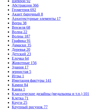
Шеврон
92
Абстракция
366
Геометрия
692
Акант барочный
8
Архитектурные элементы
17
Веера
38
Вензеля
68
Волна
22
Волны
187
Графика
91
Дамаски
35
Деревья
20
Детский
23
Елочка
64
Животные
156
Здания
17
зернистая
5
Игры
1
Имитация фактуры
141
Камни
84
Канва
1
Классические дизайны (медальоны и т.п.)
101
Клетка
71
Круги
25
Крупный рисунок
77