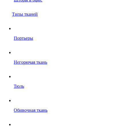
Типы тканей
Портьеры
Негорючая ткань
Тюль
Обивочная ткань