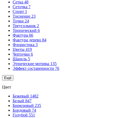
Сетка
48
Сеточка
7
Спорт
1
Тиснение
23
Точки
24
Треугольник
2
Тропический
6
Фактура
66
Фактура дерево
84
Флористика
3
Цветы
419
Черточки
6
Шанель
5
Этнические мотивы
135
Эффект состаренности
76
Ещё
Цвет
Бежевый
1482
Белый
847
Бирюзовый
235
Бордовый
74
Голубой
551