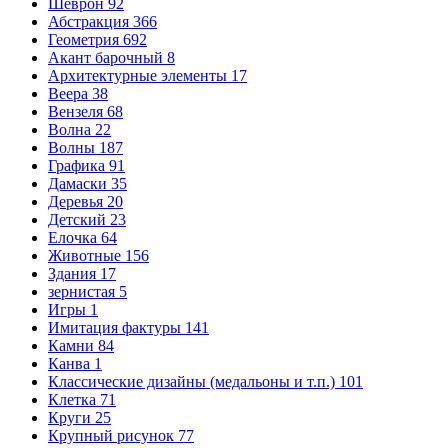
Шеврон
92
Абстракция
366
Геометрия
692
Акант барочный
8
Архитектурные элементы
17
Веера
38
Вензеля
68
Волна
22
Волны
187
Графика
91
Дамаски
35
Деревья
20
Детский
23
Елочка
64
Животные
156
Здания
17
зернистая
5
Игры
1
Имитация фактуры
141
Камни
84
Канва
1
Классические дизайны (медальоны и т.п.)
101
Клетка
71
Круги
25
Крупный рисунок
77