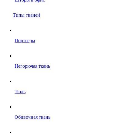
Типы тканей
Портьеры
Негорючая ткань
Тюль
Обивочная ткань