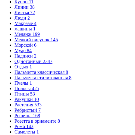
Купон
11
Линии
38
Листья
72
Люди
2
Макраме
4
машины
1
Меланж
199
Мелкий рисунок
145
Морской
6
Муар
84
Надписи
2
Однотонный
2347
Отдых
1
Пальметта классическая
8
Пальметта стилизованная
8
Пчелы
1
Полосы
425
Птицы
53
Ракушки
10
Растения
533
Ребристый
7
Решетка
168
Розетта в орнаменте
8
Ромб
143
Самолеты
1