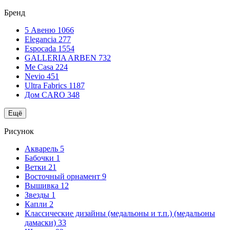
Бренд
5 Авеню
1066
Elegancia
277
Espocada
1554
GALLERIA ARBEN
732
Me Casa
224
Nevio
451
Ultra Fabrics
1187
Дом CARO
348
Ещё
Рисунок
Акварель
5
Бабочки
1
Ветки
21
Восточный орнамент
9
Вышивка
12
Звезды
1
Капли
2
Классические дизайны (медальоны и т.п.) (медальоны
дамаски)
33