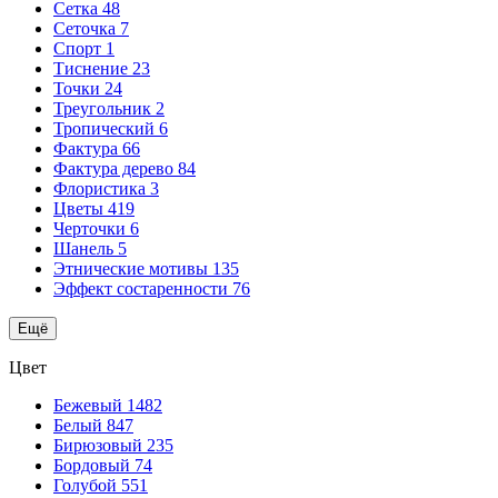
Сетка
48
Сеточка
7
Спорт
1
Тиснение
23
Точки
24
Треугольник
2
Тропический
6
Фактура
66
Фактура дерево
84
Флористика
3
Цветы
419
Черточки
6
Шанель
5
Этнические мотивы
135
Эффект состаренности
76
Ещё
Цвет
Бежевый
1482
Белый
847
Бирюзовый
235
Бордовый
74
Голубой
551