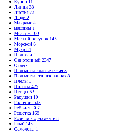
Купон
11
Линии
38
Листья
72
Люди
2
Макраме
4
машины
1
Меланж
199
Мелкий рисунок
145
Морской
6
Муар
84
Надписи
2
Однотонный
2347
Отдых
1
Пальметта классическая
8
Пальметта стилизованная
8
Пчелы
1
Полосы
425
Птицы
53
Ракушки
10
Растения
533
Ребристый
7
Решетка
168
Розетта в орнаменте
8
Ромб
143
Самолеты
1