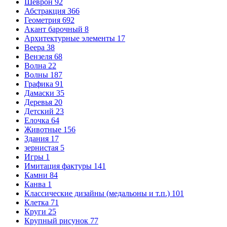
Шеврон
92
Абстракция
366
Геометрия
692
Акант барочный
8
Архитектурные элементы
17
Веера
38
Вензеля
68
Волна
22
Волны
187
Графика
91
Дамаски
35
Деревья
20
Детский
23
Елочка
64
Животные
156
Здания
17
зернистая
5
Игры
1
Имитация фактуры
141
Камни
84
Канва
1
Классические дизайны (медальоны и т.п.)
101
Клетка
71
Круги
25
Крупный рисунок
77