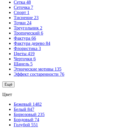
Сетка
48
Сеточка
7
Спорт
1
Тиснение
23
Точки
24
Треугольник
2
Тропический
6
Фактура
66
Фактура дерево
84
Флористика
3
Цветы
419
Черточки
6
Шанель
5
Этнические мотивы
135
Эффект состаренности
76
Ещё
Цвет
Бежевый
1482
Белый
847
Бирюзовый
235
Бордовый
74
Голубой
551