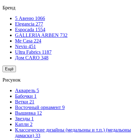
Бренд
5 Авеню
1066
Elegancia
277
Espocada
1554
GALLERIA ARBEN
732
Me Casa
224
Nevio
451
Ultra Fabrics
1187
Дом CARO
348
Ещё
Рисунок
Акварель
5
Бабочки
1
Ветки
21
Восточный орнамент
9
Вышивка
12
Звезды
1
Капли
2
Классические дизайны (медальоны и т.п.) (медальоны
дамаски)
33