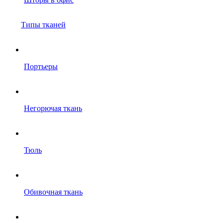
Типы тканей
Портьеры
Негорючая ткань
Тюль
Обивочная ткань