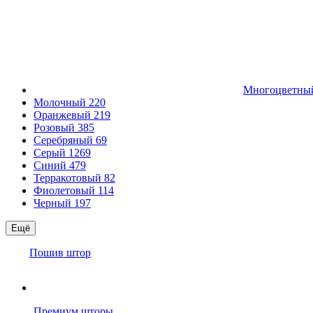
Многоцветн
Молочный
220
Оранжевый
219
Розовый
385
Серебряный
69
Серый
1269
Синий
479
Терракотовый
82
Фиолетовый
114
Черный
197
Ещё
Пошив штор
Премиум шторы