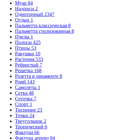
Муар
84
Надписи
2
Однотонный
2347
Отдых
1
Пальметта классическая
8
Пальметта стилизованная
8
Пчелы
1
Полосы
425
Птицы
53
Ракушки
10
Растения
533
Ребристый
7
Решетка
168
Розетта в орнаменте
8
Ромб
143
Самолеты
1
Сетка
48
Сеточка
7
Спорт
1
Тиснение
23
Точки
24
Треугольник
2
Тропический
6
Фактура
66
Фактура дерево
84