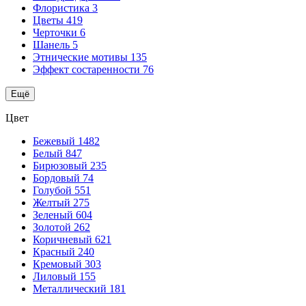
Флористика
3
Цветы
419
Черточки
6
Шанель
5
Этнические мотивы
135
Эффект состаренности
76
Ещё
Цвет
Бежевый
1482
Белый
847
Бирюзовый
235
Бордовый
74
Голубой
551
Желтый
275
Зеленый
604
Золотой
262
Коричневый
621
Красный
240
Кремовый
303
Лиловый
155
Металлический
181