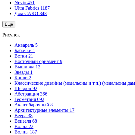
Nevio
451
Ultra Fabrics
1187
Дом CARO
348
Ещё
Рисунок
Акварель
5
Бабочки
1
Ветки
21
Восточный орнамент
9
Вышивка
12
Звезды
1
Капли
2
Классические дизайны (медальоны и т.п.) (медальоны да
Шеврон
92
Абстракция
366
Геометрия
692
Акант барочный
8
Архитектурные элементы
17
Веера
38
Вензеля
68
Волна
22
Волны
187