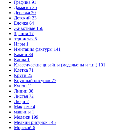
Графика
91
Дамаски
35
Деревья
20
Детский
23
Елочка
64
Животные
156
Здания
17
зернистая
5
Игры
1
Имитация фактуры
141
Камни
84
Канва
1
Классические дизайны (медальоны и т.п.)
101
Клетка
71
Круги
25
Крупный рисунок
77
Купон
11
Линии
38
Листья
72
Люди
2
Макраме
4
машины
1
Меланж
199
Мелкий рисунок
145
Морской
6