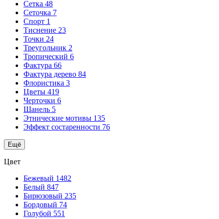
Сетка
48
Сеточка
7
Спорт
1
Тиснение
23
Точки
24
Треугольник
2
Тропический
6
Фактура
66
Фактура дерево
84
Флористика
3
Цветы
419
Черточки
6
Шанель
5
Этнические мотивы
135
Эффект состаренности
76
Ещё
Цвет
Бежевый
1482
Белый
847
Бирюзовый
235
Бордовый
74
Голубой
551