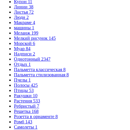
Купон
11
Линии
38
Листья
72
Люди
2
Макраме
4
машины
1
Меланж
199
Мелкий рисунок
145
Морской
6
Муар
84
Надписи
2
Однотонный
2347
Отдых
1
Пальметта классическая
8
Пальметта стилизованная
8
Пчелы
1
Полосы
425
Птицы
53
Ракушки
10
Растения
533
Ребристый
7
Решетка
168
Розетта в орнаменте
8
Ромб
143
Самолеты
1