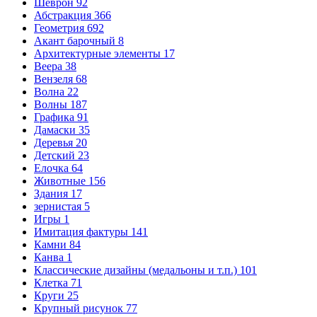
Шеврон
92
Абстракция
366
Геометрия
692
Акант барочный
8
Архитектурные элементы
17
Веера
38
Вензеля
68
Волна
22
Волны
187
Графика
91
Дамаски
35
Деревья
20
Детский
23
Елочка
64
Животные
156
Здания
17
зернистая
5
Игры
1
Имитация фактуры
141
Камни
84
Канва
1
Классические дизайны (медальоны и т.п.)
101
Клетка
71
Круги
25
Крупный рисунок
77