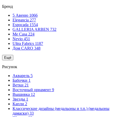
Бренд
5 Авеню
1066
Elegancia
277
Espocada
1554
GALLERIA ARBEN
732
Me Casa
224
Nevio
451
Ultra Fabrics
1187
Дом CARO
348
Ещё
Рисунок
Акварель
5
Бабочки
1
Ветки
21
Восточный орнамент
9
Вышивка
12
Звезды
1
Капли
2
Классические дизайны (медальоны и т.п.) (медальоны
дамаски)
33