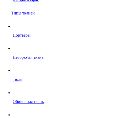
Типы тканей
Портьеры
Негорючая ткань
Тюль
Обивочная ткань