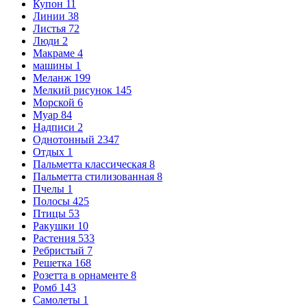
Купон
11
Линии
38
Листья
72
Люди
2
Макраме
4
машины
1
Меланж
199
Мелкий рисунок
145
Морской
6
Муар
84
Надписи
2
Однотонный
2347
Отдых
1
Пальметта классическая
8
Пальметта стилизованная
8
Пчелы
1
Полосы
425
Птицы
53
Ракушки
10
Растения
533
Ребристый
7
Решетка
168
Розетта в орнаменте
8
Ромб
143
Самолеты
1