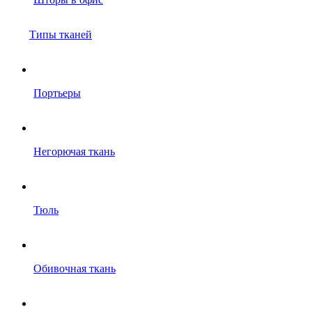
Типы тканей
Портьеры
Негорючая ткань
Тюль
Обивочная ткань