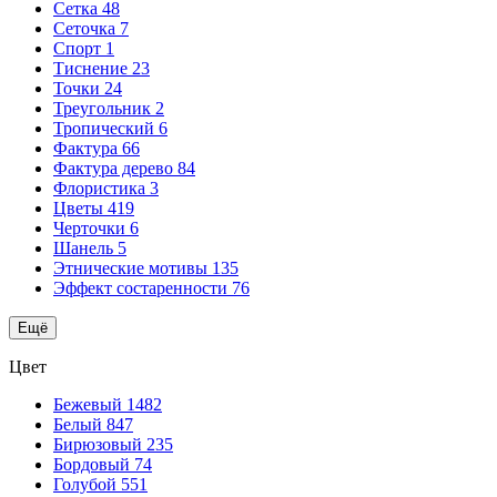
Сетка
48
Сеточка
7
Спорт
1
Тиснение
23
Точки
24
Треугольник
2
Тропический
6
Фактура
66
Фактура дерево
84
Флористика
3
Цветы
419
Черточки
6
Шанель
5
Этнические мотивы
135
Эффект состаренности
76
Ещё
Цвет
Бежевый
1482
Белый
847
Бирюзовый
235
Бордовый
74
Голубой
551