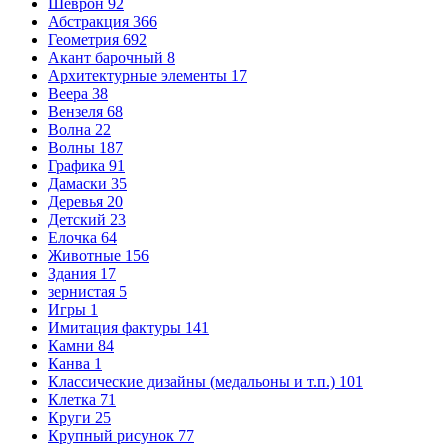
Шеврон
92
Абстракция
366
Геометрия
692
Акант барочный
8
Архитектурные элементы
17
Веера
38
Вензеля
68
Волна
22
Волны
187
Графика
91
Дамаски
35
Деревья
20
Детский
23
Елочка
64
Животные
156
Здания
17
зернистая
5
Игры
1
Имитация фактуры
141
Камни
84
Канва
1
Классические дизайны (медальоны и т.п.)
101
Клетка
71
Круги
25
Крупный рисунок
77