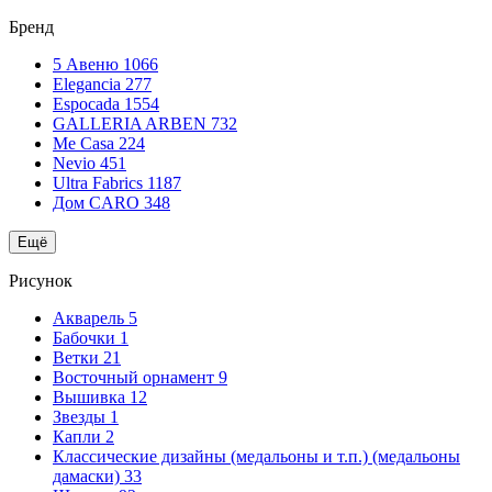
Бренд
5 Авеню
1066
Elegancia
277
Espocada
1554
GALLERIA ARBEN
732
Me Casa
224
Nevio
451
Ultra Fabrics
1187
Дом CARO
348
Ещё
Рисунок
Акварель
5
Бабочки
1
Ветки
21
Восточный орнамент
9
Вышивка
12
Звезды
1
Капли
2
Классические дизайны (медальоны и т.п.) (медальоны
дамаски)
33