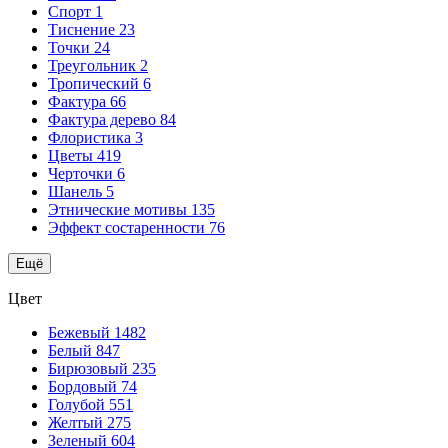
Спорт
1
Тиснение
23
Точки
24
Треугольник
2
Тропический
6
Фактура
66
Фактура дерево
84
Флористика
3
Цветы
419
Черточки
6
Шанель
5
Этнические мотивы
135
Эффект состаренности
76
Ещё
Цвет
Бежевый
1482
Белый
847
Бирюзовый
235
Бордовый
74
Голубой
551
Желтый
275
Зеленый
604