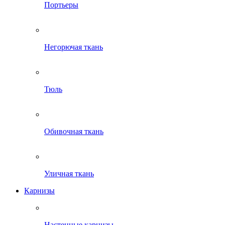
Портьеры
Негорючая ткань
Тюль
Обивочная ткань
Уличная ткань
Карнизы
Настенные карнизы