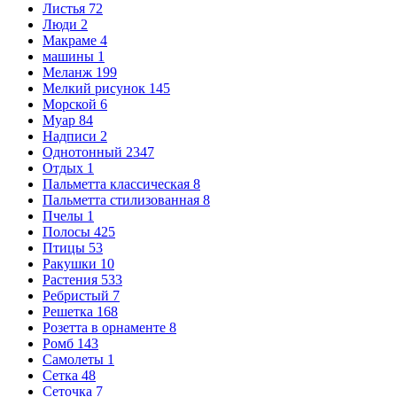
Листья
72
Люди
2
Макраме
4
машины
1
Меланж
199
Мелкий рисунок
145
Морской
6
Муар
84
Надписи
2
Однотонный
2347
Отдых
1
Пальметта классическая
8
Пальметта стилизованная
8
Пчелы
1
Полосы
425
Птицы
53
Ракушки
10
Растения
533
Ребристый
7
Решетка
168
Розетта в орнаменте
8
Ромб
143
Самолеты
1
Сетка
48
Сеточка
7