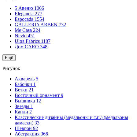
5 Авеню
1066
Elegancia
277
Espocada
1554
GALLERIA ARBEN
732
Me Casa
224
Nevio
451
Ultra Fabrics
1187
Дом CARO
348
Ещё
Рисунок
Акварель
5
Бабочки
1
Ветки
21
Восточный орнамент
9
Вышивка
12
Звезды
1
Капли
2
Классические дизайны (медальоны и т.п.) (медальоны
дамаски)
33
Шеврон
92
Абстракция
366