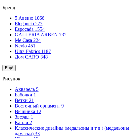
Бренд
5 Авеню
1066
Elegancia
277
Espocada
1554
GALLERIA ARBEN
732
Me Casa
224
Nevio
451
Ultra Fabrics
1187
Дом CARO
348
Ещё
Рисунок
Акварель
5
Бабочки
1
Ветки
21
Восточный орнамент
9
Вышивка
12
Звезды
1
Капли
2
Классические дизайны (медальоны и т.п.) (медальоны
дамаски)
33