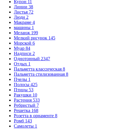
Купон
11
Линии
38
Листья
72
Люди
2
Макраме
4
машины
1
Меланж
199
Мелкий рисунок
145
Морской
6
Муар
84
Надписи
2
Однотонный
2347
Отдых
1
Пальметта классическая
8
Пальметта стилизованная
8
Пчелы
1
Полосы
425
Птицы
53
Ракушки
10
Растения
533
Ребристый
7
Решетка
168
Розетта в орнаменте
8
Ромб
143
Самолеты
1