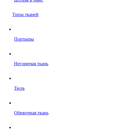
Типы тканей
Портьеры
Негорючая ткань
Тюль
Обивочная ткань