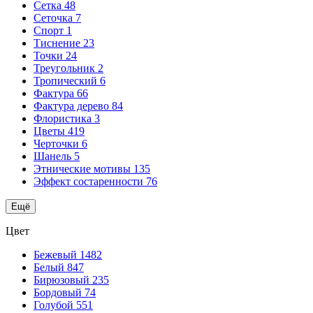
Сетка
48
Сеточка
7
Спорт
1
Тиснение
23
Точки
24
Треугольник
2
Тропический
6
Фактура
66
Фактура дерево
84
Флористика
3
Цветы
419
Черточки
6
Шанель
5
Этнические мотивы
135
Эффект состаренности
76
Ещё
Цвет
Бежевый
1482
Белый
847
Бирюзовый
235
Бордовый
74
Голубой
551