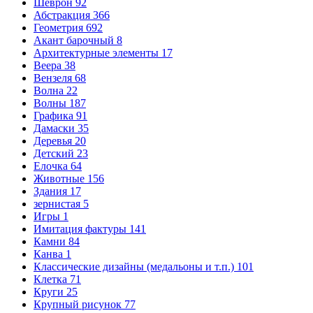
Шеврон
92
Абстракция
366
Геометрия
692
Акант барочный
8
Архитектурные элементы
17
Веера
38
Вензеля
68
Волна
22
Волны
187
Графика
91
Дамаски
35
Деревья
20
Детский
23
Елочка
64
Животные
156
Здания
17
зернистая
5
Игры
1
Имитация фактуры
141
Камни
84
Канва
1
Классические дизайны (медальоны и т.п.)
101
Клетка
71
Круги
25
Крупный рисунок
77