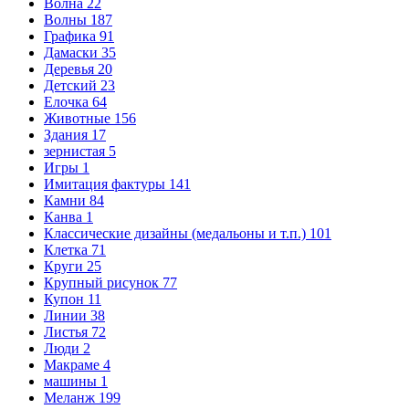
Волна
22
Волны
187
Графика
91
Дамаски
35
Деревья
20
Детский
23
Елочка
64
Животные
156
Здания
17
зернистая
5
Игры
1
Имитация фактуры
141
Камни
84
Канва
1
Классические дизайны (медальоны и т.п.)
101
Клетка
71
Круги
25
Крупный рисунок
77
Купон
11
Линии
38
Листья
72
Люди
2
Макраме
4
машины
1
Меланж
199