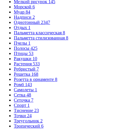
Мелкий рисунок
145
Морской
6
Муар
84
Надписи
2
Однотонный
2347
Отдых
1
Пальметта классическая
8
Пальметта стилизованная
8
Пчелы
1
Полосы
425
Птицы
53
Ракушки
10
Растения
533
Ребристый
7
Решетка
168
Розетта в орнаменте
8
Ромб
143
Самолеты
1
Сетка
48
Сеточка
7
Спорт
1
Тиснение
23
Точки
24
Треугольник
2
Тропический
6