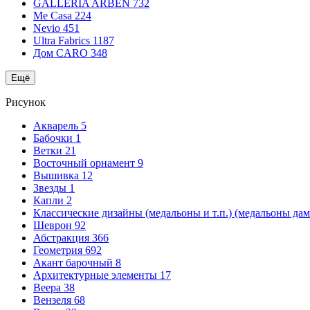
GALLERIA ARBEN
732
Me Casa
224
Nevio
451
Ultra Fabrics
1187
Дом CARO
348
Ещё
Рисунок
Акварель
5
Бабочки
1
Ветки
21
Восточный орнамент
9
Вышивка
12
Звезды
1
Капли
2
Классические дизайны (медальоны и т.п.) (медальоны да
Шеврон
92
Абстракция
366
Геометрия
692
Акант барочный
8
Архитектурные элементы
17
Веера
38
Вензеля
68