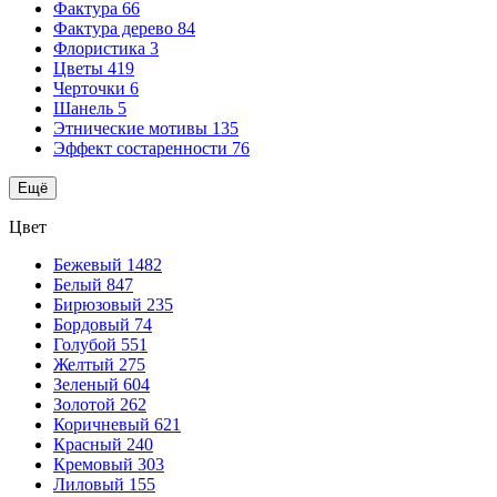
Фактура
66
Фактура дерево
84
Флористика
3
Цветы
419
Черточки
6
Шанель
5
Этнические мотивы
135
Эффект состаренности
76
Ещё
Цвет
Бежевый
1482
Белый
847
Бирюзовый
235
Бордовый
74
Голубой
551
Желтый
275
Зеленый
604
Золотой
262
Коричневый
621
Красный
240
Кремовый
303
Лиловый
155