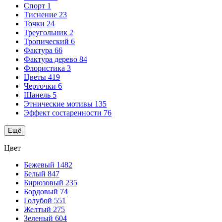
Спорт
1
Тиснение
23
Точки
24
Треугольник
2
Тропический
6
Фактура
66
Фактура дерево
84
Флористика
3
Цветы
419
Черточки
6
Шанель
5
Этнические мотивы
135
Эффект состаренности
76
Ещё
Цвет
Бежевый
1482
Белый
847
Бирюзовый
235
Бордовый
74
Голубой
551
Желтый
275
Зеленый
604