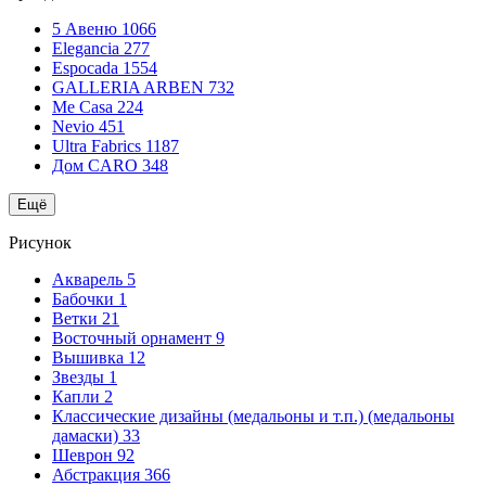
5 Авеню
1066
Elegancia
277
Espocada
1554
GALLERIA ARBEN
732
Me Casa
224
Nevio
451
Ultra Fabrics
1187
Дом CARO
348
Ещё
Рисунок
Акварель
5
Бабочки
1
Ветки
21
Восточный орнамент
9
Вышивка
12
Звезды
1
Капли
2
Классические дизайны (медальоны и т.п.) (медальоны
дамаски)
33
Шеврон
92
Абстракция
366