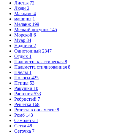
Листья
72
Люди
2
Макраме
4
машины
1
Меланж
199
Мелкий рисунок
145
Морской
6
Муар
84
Надписи
2
Однотонный
2347
Отдых
1
Пальметта классическая
8
Пальметта стилизованная
8
Пчелы
1
Полосы
425
Птицы
53
Ракушки
10
Растения
533
Ребристый
7
Решетка
168
Розетта в орнаменте
8
Ромб
143
Самолеты
1
Сетка
48
Сеточка
7