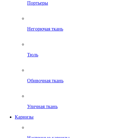
Портьеры
Негорючая ткань
Тюль
Обивочная ткань
Уличная ткань
Карнизы
Настенные карнизы