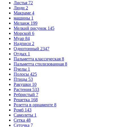
Листья
72
Люди
2
Макраме
4
машины
1
Меланж
199
Мелкий рисунок
145
Морской
6
Муар
84
Надписи
2
Однотонный
2347
Отдых
1
Пальметта классическая
8
Пальметта стилизованная
8
Пчелы
1
Полосы
425
Птицы
53
Ракушки
10
Растения
533
Ребристый
7
Решетка
168
Розетта в орнаменте
8
Ромб
143
Самолеты
1
Сетка
48
Сеточка
7