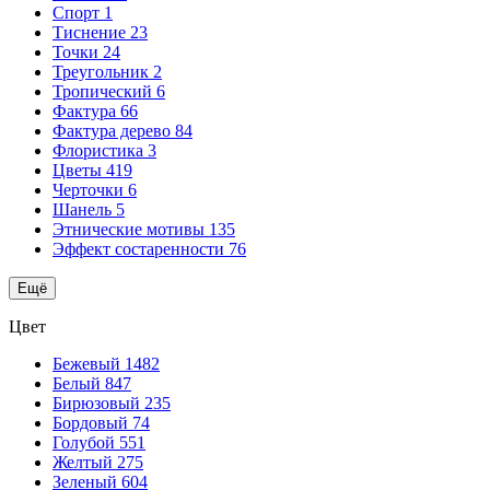
Спорт
1
Тиснение
23
Точки
24
Треугольник
2
Тропический
6
Фактура
66
Фактура дерево
84
Флористика
3
Цветы
419
Черточки
6
Шанель
5
Этнические мотивы
135
Эффект состаренности
76
Ещё
Цвет
Бежевый
1482
Белый
847
Бирюзовый
235
Бордовый
74
Голубой
551
Желтый
275
Зеленый
604