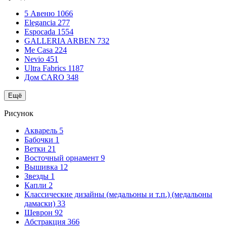
5 Авеню
1066
Elegancia
277
Espocada
1554
GALLERIA ARBEN
732
Me Casa
224
Nevio
451
Ultra Fabrics
1187
Дом CARO
348
Ещё
Рисунок
Акварель
5
Бабочки
1
Ветки
21
Восточный орнамент
9
Вышивка
12
Звезды
1
Капли
2
Классические дизайны (медальоны и т.п.) (медальоны
дамаски)
33
Шеврон
92
Абстракция
366