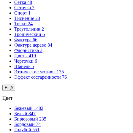
Сетка
48
Сеточка
7
Спорт
1
Тиснение
23
Точки
24
Треугольник
2
Тропический
6
Фактура
66
Фактура дерево
84
Флористика
3
Цветы
419
Черточки
6
Шанель
5
Этнические мотивы
135
Эффект состаренности
76
Ещё
Цвет
Бежевый
1482
Белый
847
Бирюзовый
235
Бордовый
74
Голубой
551