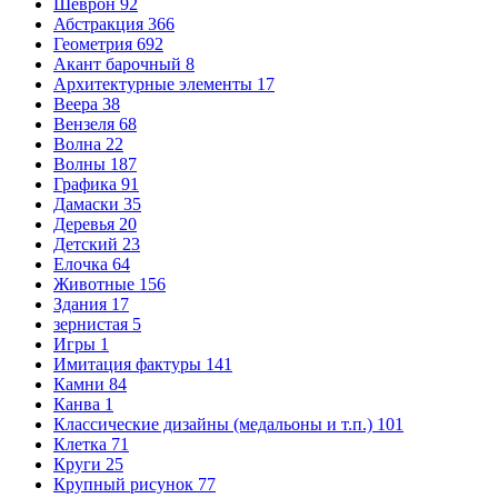
Шеврон
92
Абстракция
366
Геометрия
692
Акант барочный
8
Архитектурные элементы
17
Веера
38
Вензеля
68
Волна
22
Волны
187
Графика
91
Дамаски
35
Деревья
20
Детский
23
Елочка
64
Животные
156
Здания
17
зернистая
5
Игры
1
Имитация фактуры
141
Камни
84
Канва
1
Классические дизайны (медальоны и т.п.)
101
Клетка
71
Круги
25
Крупный рисунок
77