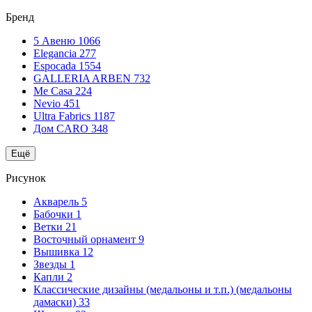
Бренд
5 Авеню
1066
Elegancia
277
Espocada
1554
GALLERIA ARBEN
732
Me Casa
224
Nevio
451
Ultra Fabrics
1187
Дом CARO
348
Ещё
Рисунок
Акварель
5
Бабочки
1
Ветки
21
Восточный орнамент
9
Вышивка
12
Звезды
1
Капли
2
Классические дизайны (медальоны и т.п.) (медальоны
дамаски)
33