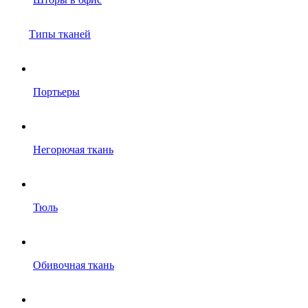
Типы тканей
Портьеры
Негорючая ткань
Тюль
Обивочная ткань