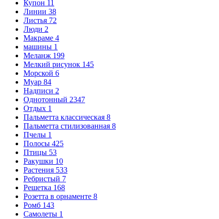
Купон
11
Линии
38
Листья
72
Люди
2
Макраме
4
машины
1
Меланж
199
Мелкий рисунок
145
Морской
6
Муар
84
Надписи
2
Однотонный
2347
Отдых
1
Пальметта классическая
8
Пальметта стилизованная
8
Пчелы
1
Полосы
425
Птицы
53
Ракушки
10
Растения
533
Ребристый
7
Решетка
168
Розетта в орнаменте
8
Ромб
143
Самолеты
1