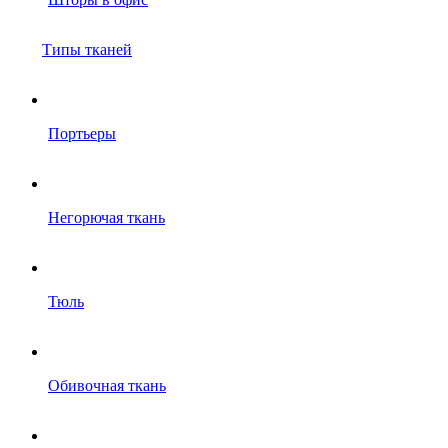
Типы тканей
Портьеры
Негорючая ткань
Тюль
Обивочная ткань