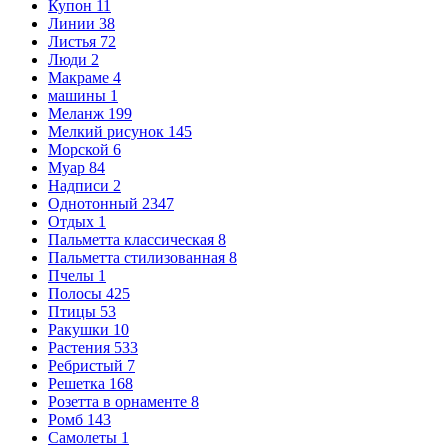
Купон
11
Линии
38
Листья
72
Люди
2
Макраме
4
машины
1
Меланж
199
Мелкий рисунок
145
Морской
6
Муар
84
Надписи
2
Однотонный
2347
Отдых
1
Пальметта классическая
8
Пальметта стилизованная
8
Пчелы
1
Полосы
425
Птицы
53
Ракушки
10
Растения
533
Ребристый
7
Решетка
168
Розетта в орнаменте
8
Ромб
143
Самолеты
1