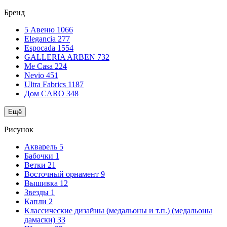
Бренд
5 Авеню
1066
Elegancia
277
Espocada
1554
GALLERIA ARBEN
732
Me Casa
224
Nevio
451
Ultra Fabrics
1187
Дом CARO
348
Ещё
Рисунок
Акварель
5
Бабочки
1
Ветки
21
Восточный орнамент
9
Вышивка
12
Звезды
1
Капли
2
Классические дизайны (медальоны и т.п.) (медальоны
дамаски)
33