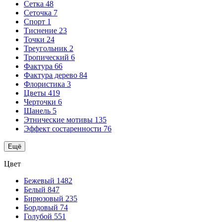
Сетка
48
Сеточка
7
Спорт
1
Тиснение
23
Точки
24
Треугольник
2
Тропический
6
Фактура
66
Фактура дерево
84
Флористика
3
Цветы
419
Черточки
6
Шанель
5
Этнические мотивы
135
Эффект состаренности
76
Ещё
Цвет
Бежевый
1482
Белый
847
Бирюзовый
235
Бордовый
74
Голубой
551