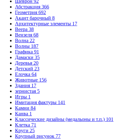
Шеврон
92
Абстракция
366
Геометрия
692
Акант барочный
8
Архитектурные элементы
17
Веера
38
Вензеля
68
Волна
22
Волны
187
Графика
91
Дамаски
35
Деревья
20
Детский
23
Елочка
64
Животные
156
Здания
17
зернистая
5
Игры
1
Имитация фактуры
141
Камни
84
Канва
1
Классические дизайны (медальоны и т.п.)
101
Клетка
71
Круги
25
Крупный рисунок
77