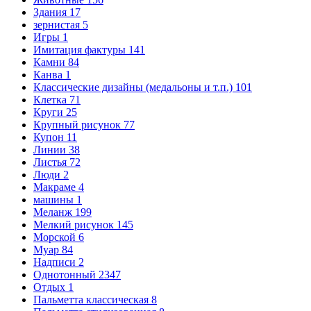
Здания
17
зернистая
5
Игры
1
Имитация фактуры
141
Камни
84
Канва
1
Классические дизайны (медальоны и т.п.)
101
Клетка
71
Круги
25
Крупный рисунок
77
Купон
11
Линии
38
Листья
72
Люди
2
Макраме
4
машины
1
Меланж
199
Мелкий рисунок
145
Морской
6
Муар
84
Надписи
2
Однотонный
2347
Отдых
1
Пальметта классическая
8