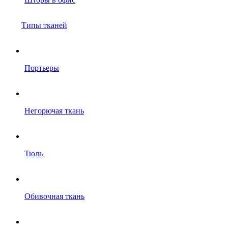
Типы тканей
Портьеры
Негорючая ткань
Тюль
Обивочная ткань