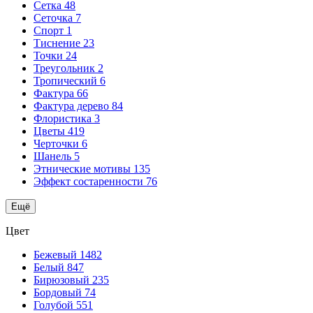
Сетка
48
Сеточка
7
Спорт
1
Тиснение
23
Точки
24
Треугольник
2
Тропический
6
Фактура
66
Фактура дерево
84
Флористика
3
Цветы
419
Черточки
6
Шанель
5
Этнические мотивы
135
Эффект состаренности
76
Ещё
Цвет
Бежевый
1482
Белый
847
Бирюзовый
235
Бордовый
74
Голубой
551