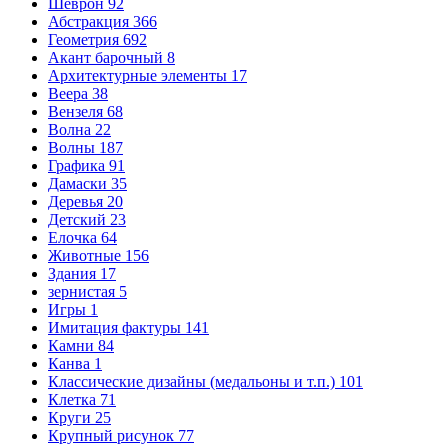
Шеврон
92
Абстракция
366
Геометрия
692
Акант барочный
8
Архитектурные элементы
17
Веера
38
Вензеля
68
Волна
22
Волны
187
Графика
91
Дамаски
35
Деревья
20
Детский
23
Елочка
64
Животные
156
Здания
17
зернистая
5
Игры
1
Имитация фактуры
141
Камни
84
Канва
1
Классические дизайны (медальоны и т.п.)
101
Клетка
71
Круги
25
Крупный рисунок
77