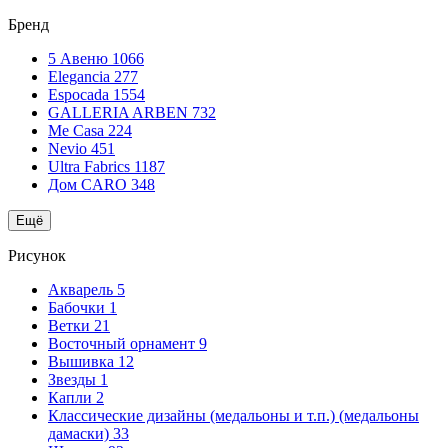
Бренд
5 Авеню
1066
Elegancia
277
Espocada
1554
GALLERIA ARBEN
732
Me Casa
224
Nevio
451
Ultra Fabrics
1187
Дом CARO
348
Ещё
Рисунок
Акварель
5
Бабочки
1
Ветки
21
Восточный орнамент
9
Вышивка
12
Звезды
1
Капли
2
Классические дизайны (медальоны и т.п.) (медальоны
дамаски)
33