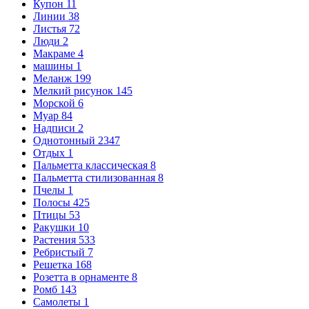
Купон
11
Линии
38
Листья
72
Люди
2
Макраме
4
машины
1
Меланж
199
Мелкий рисунок
145
Морской
6
Муар
84
Надписи
2
Однотонный
2347
Отдых
1
Пальметта классическая
8
Пальметта стилизованная
8
Пчелы
1
Полосы
425
Птицы
53
Ракушки
10
Растения
533
Ребристый
7
Решетка
168
Розетта в орнаменте
8
Ромб
143
Самолеты
1